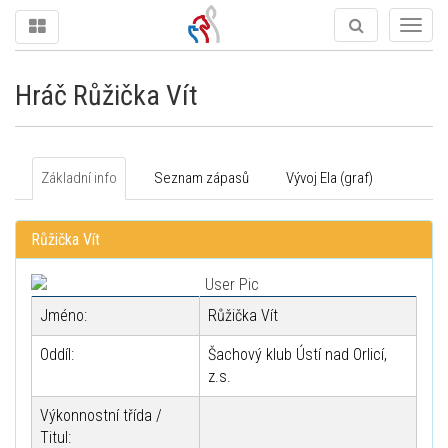
Togg
navig
Hráč Růžička Vít
Základní info
Seznam zápasů
Vývoj Ela (graf)
Růžička Vít
Jméno:
Růžička Vít
Oddíl:
Šachový klub Ústí nad Orlicí,
z.s.
Výkonnostní třída /
Titul: