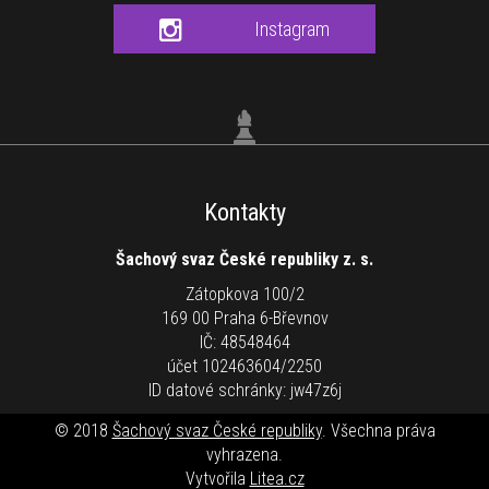
Instagram
Kontakty
Šachový svaz České republiky z. s.
Zátopkova 100/2
169 00 Praha 6-Břevnov
IČ: 48548464
účet 102463604/2250
ID datové schránky: jw47z6j
© 2018
Šachový svaz České republiky
. Všechna práva
vyhrazena.
Vytvořila
Litea.cz