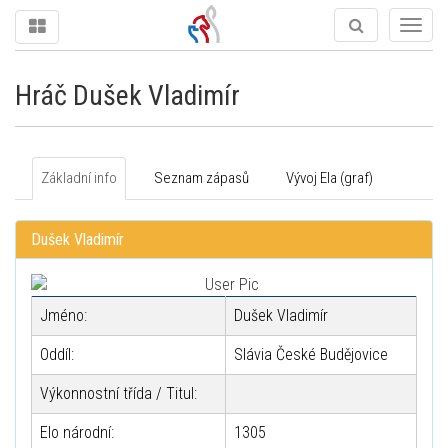
Togg
navig
Hráč Dušek Vladimír
Základní info
Seznam zápasů
Vývoj Ela (graf)
Dušek Vladimír
Jméno:
Dušek Vladimír
Oddíl:
Slávia České Budějovice
Výkonnostní třída / Titul:
Elo národní:
1305