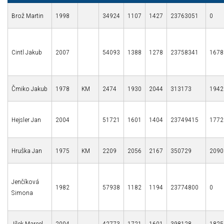
Brož Martin
1998
34924
1107
1427
23763051
0
Cintl Jakub
2007
54093
1388
1278
23758341
1678
Čmiko Jakub
1978
KM
2474
1930
2044
313173
1942
Hejsler Jan
2004
51721
1601
1404
23749415
1772
Hruška Jan
1975
KM
2209
2056
2167
350729
2090
Jenčíková
1982
57938
1182
1194
23774800
0
Simona
Jílek Marcel
2004
42773
1721
1601
398128
1825