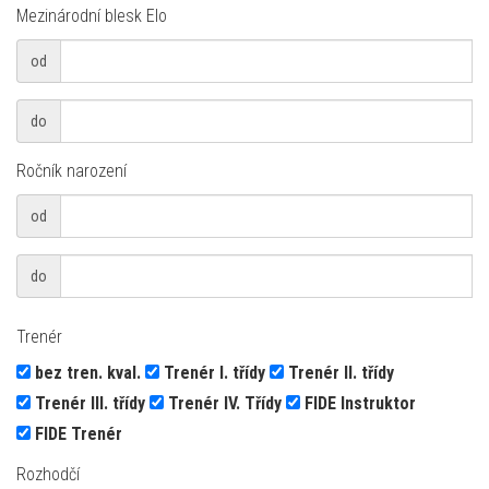
Mezinárodní blesk Elo
od
od
do
do
Ročník narození
od
od
do
do
Trenér
bez tren. kval.
Trenér I. třídy
Trenér II. třídy
Trenér III. třídy
Trenér IV. Třídy
FIDE Instruktor
FIDE Trenér
Rozhodčí