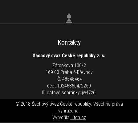
Kontakty
Šachový svaz České republiky z. s.
Zátopkova 100/2
169 00 Praha 6-Břevnov
IČ: 48548464
účet 102463604/2250
ID datové schránky: jw47z6j
© 2018
Šachový svaz České republiky
. Všechna práva
vyhrazena.
Vytvořila
Litea.cz