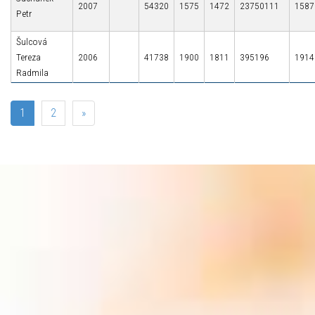
2007
54320
1575
1472
23750111
1587
Petr
Šulcová
Tereza
2006
41738
1900
1811
395196
1914
Radmila
1
2
»