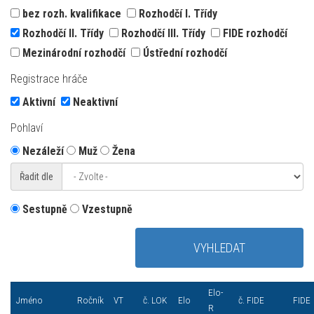
bez rozh. kvalifikace
Rozhodčí I. Třídy
Rozhodčí II. Třídy
Rozhodčí III. Třídy
FIDE rozhodčí
Mezinárodní rozhodčí
Ústřední rozhodčí
Registrace hráče
Aktivní
Neaktivní
Pohlaví
Nezáleží
Muž
Žena
Řazení
Řadit dle
dle:
Sestupně
Vzestupně
VYHLEDAT
Elo-
Jméno
Ročník
VT
č. LOK
Elo
č. FIDE
FIDE
R