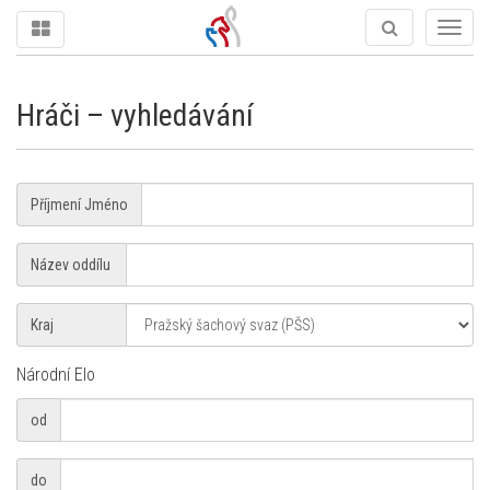
Togg
navig
Hráči – vyhledávání
Jméno
Příjmení Jméno
hráče
Název
Název oddílu
oddílu
Kraj
Kraj
Národní Elo
od
od
do
do