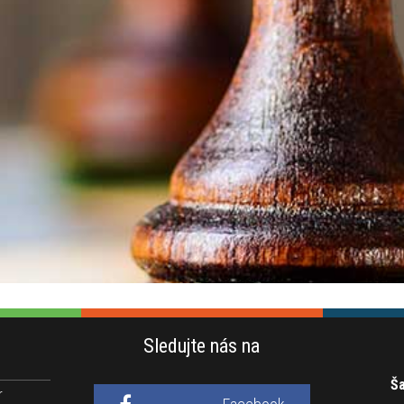
Sledujte nás na
Ša
r