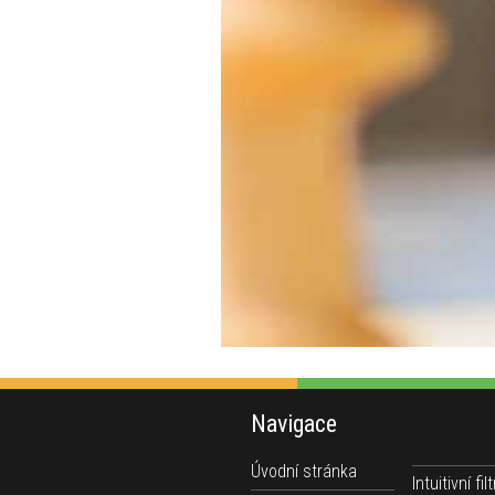
Navigace
Úvodní stránka
Intuitivní filt