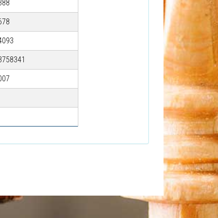
388
678
4093
3758341
007