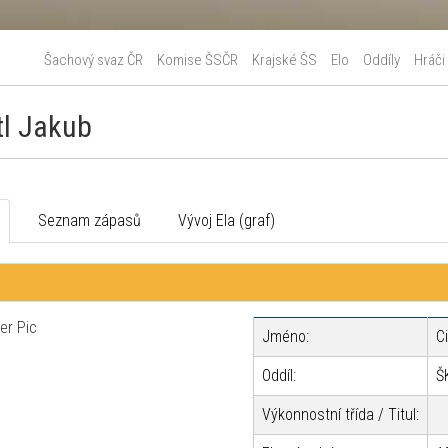
Šachový svaz ČR
Komise ŠSČR
Krajské ŠS
Elo
Oddíly
Hráči
tl Jakub
o
Seznam zápasů
Vývoj Ela (graf)
Jméno:
C
Oddíl:
Š
Výkonnostní třída / Titul: