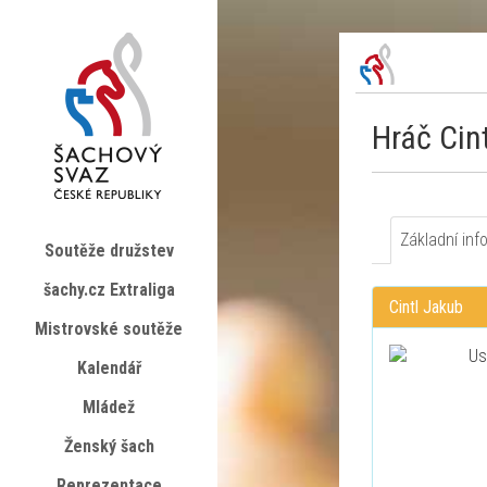
Hráč Cin
Základní inf
Soutěže družstev
šachy.cz Extraliga
Cintl Jakub
Mistrovské soutěže
Kalendář
Mládež
Ženský šach
Reprezentace