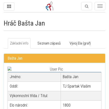
Togg
navig
Hráč Bašta Jan
Základní info
Seznam zápasů
Vývoj Ela (graf)
Bašta Jan
Jméno:
Bašta Jan
Oddíl:
TJ Spartak Vlašim
Výkonnostní třída / Titul:
Elo národní:
1800