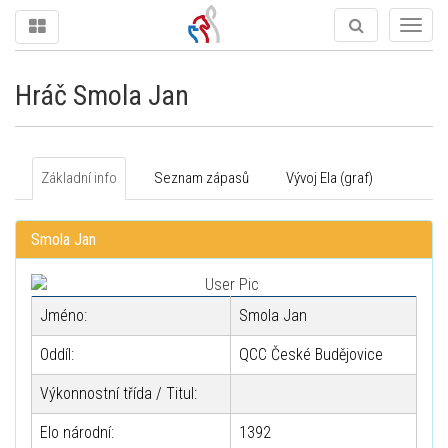
Togg
navig
Hráč Smola Jan
Základní info
Seznam zápasů
Vývoj Ela (graf)
Smola Jan
Jméno:
Smola Jan
Oddíl:
QCC České Budějovice
Výkonnostní třída / Titul:
Elo národní:
1392