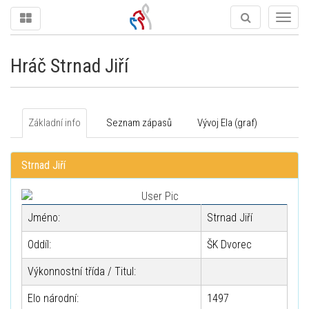
Togg
navig
Hráč Strnad Jiří
Základní info
Seznam zápasů
Vývoj Ela (graf)
Strnad Jiří
Jméno:
Strnad Jiří
Oddíl:
ŠK Dvorec
Výkonnostní třída / Titul:
Elo národní:
1497