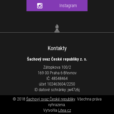
Instagram
Kontakty
Šachový svaz České republiky z. s.
Zátopkova 100/2
169 00 Praha 6-Břevnov
IČ: 48548464
účet 102463604/2250
ID datové schránky: jw47z6j
© 2018
Šachový svaz České republiky
. Všechna práva
vyhrazena.
Vytvořila
Litea.cz