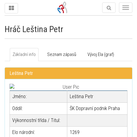
Togg
navig
Hráč Leština Petr
Základní info
Seznam zápasů
Vývoj Ela (graf)
Leština Petr
Jméno:
Leština Petr
Oddíl:
ŠK Dopravní podnik Praha
Výkonnostní třída / Titul:
Elo národní:
1269