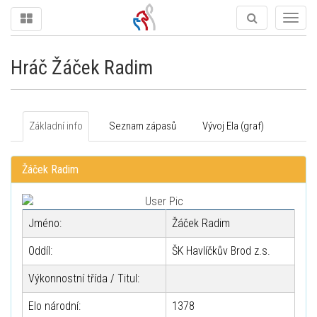
Togg
navig
Hráč Žáček Radim
Základní info
Seznam zápasů
Vývoj Ela (graf)
Žáček Radim
Jméno:
Žáček Radim
Oddíl:
ŠK Havlíčkův Brod z.s.
Výkonnostní třída / Titul:
Elo národní:
1378