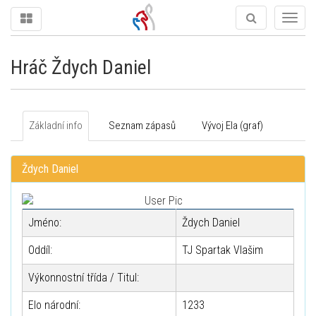
Togg
navig
Hráč Ždych Daniel
Základní info
Seznam zápasů
Vývoj Ela (graf)
Ždych Daniel
Jméno:
Ždych Daniel
Oddíl:
TJ Spartak Vlašim
Výkonnostní třída / Titul:
Elo národní:
1233