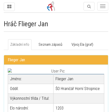
Togg
navig
Hráč Flieger Jan
Základní info
Seznam zápasů
Vývoj Ela (graf)
Flieger Jan
Jméno:
Flieger Jan
Oddíl:
ŠO Hraničář Horní Stropnice
Výkonnostní třída / Titul:
Elo národní:
1203