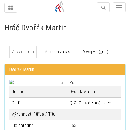
Togg
navig
Hráč Dvořák Martin
Základní info
Seznam zápasů
Vývoj Ela (graf)
Dvořák Martin
Jméno:
Dvořák Martin
Oddíl:
QCC České Budějovice
Výkonnostní třída / Titul:
Elo národní:
1650