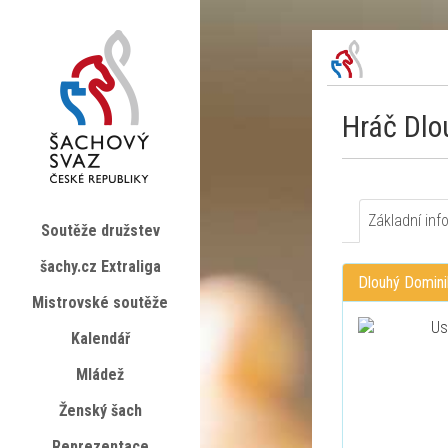
Hráč Dlo
Základní inf
Soutěže družstev
šachy.cz Extraliga
Dlouhý Domini
Mistrovské soutěže
Kalendář
Mládež
Ženský šach
Reprezentace