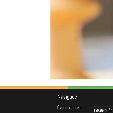
Navigace
Úvodní stránka
Intuitivní filt