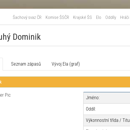
Šachový svaz ČR
Komise ŠSČR
Krajské ŠS
Elo
Oddíly
Hráči
uhý Dominik
o
Seznam zápasů
Vývoj Ela (graf)
k
Jméno:
Oddíl:
Výkonnostní třída / Titul