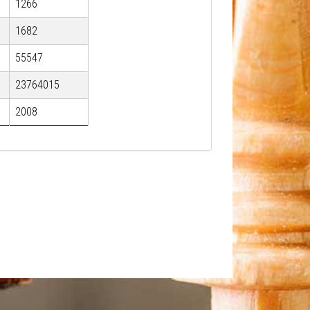
1266
1682
55547
23764015
2008