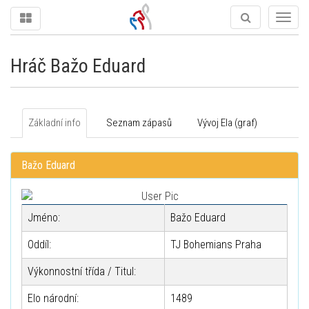
Togg
navig
Hráč Bažo Eduard
Základní info
Seznam zápasů
Vývoj Ela (graf)
Bažo Eduard
Jméno:
Bažo Eduard
Oddíl:
TJ Bohemians Praha
Výkonnostní třída / Titul:
Elo národní:
1489