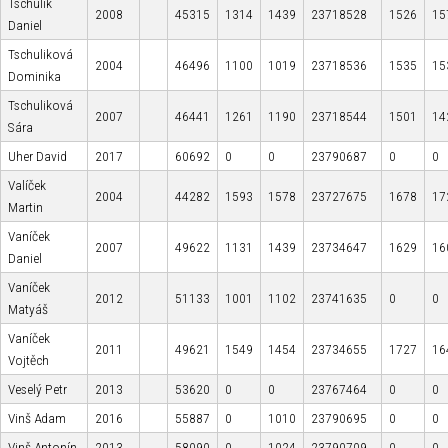
Tschulik
2008
45315
1314
1439
23718528
1526
15
Daniel
Tschuliková
2004
46496
1100
1019
23718536
1535
15
Dominika
Tschuliková
2007
46441
1261
1190
23718544
1501
14
Sára
Uher David
2017
60692
0
0
23790687
0
0
Valíček
2004
44282
1593
1578
23727675
1678
17
Martin
Vaníček
2007
49622
1131
1439
23734647
1629
16
Daniel
Vaníček
2012
51133
1001
1102
23741635
0
0
Matyáš
Vaníček
2011
49621
1549
1454
23734655
1727
16
Vojtěch
Veselý Petr
2013
53620
0
0
23767464
0
0
Vinš Adam
2016
55887
0
1010
23790695
0
0
Vinš Antonín
2013
58090
0
1024
23790709
0
0