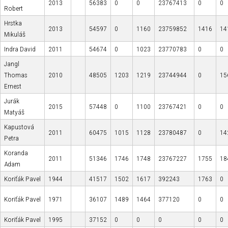
2013
56383
0
0
23767413
0
0
Robert
Hrstka
2013
54597
0
1160
23759852
1416
14
Mikuláš
Indra David
2011
54674
0
1023
23770783
0
0
Jangl
Thomas
2010
48505
1203
1219
23744944
0
15
Ernest
Jurák
2015
57448
0
1100
23767421
0
0
Matyáš
Kapustová
2011
60475
1015
1128
23780487
0
14
Petra
Koranda
2011
51346
1746
1748
23767227
1755
18
Adam
Koriťák Pavel
1944
41517
1502
1617
392243
1763
0
Koriťák Pavel
1971
36107
1489
1464
377120
0
0
Koriťák Pavel
1995
37152
0
0
0
0
0