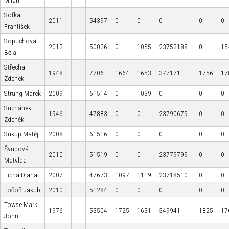
Milan
Sofka
2011
54397
0
0
0
0
0
František
Sopuchová
2013
50036
0
1055
23753188
0
15
Běla
Střecha
1948
7706
1664
1653
377171
1756
17
Zdenek
Strung Marek
2009
61514
0
1039
0
0
0
Suchánek
1946
47883
0
0
23790679
0
0
Zdeněk
Sukup Matěj
2008
61516
0
0
0
0
0
Švubová
2010
51519
0
0
23779799
0
0
Matylda
Tichá Diana
2007
47673
1097
1119
23718510
0
0
Točoň Jakub
2010
51284
0
0
0
0
0
Towse Mark
1976
53504
1725
1631
349941
1825
17
John