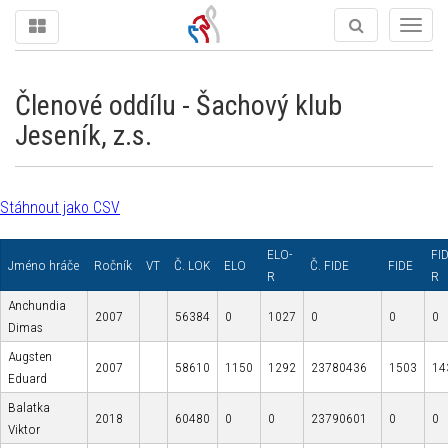
Togg
navig
Členové oddílu - Šachový klub
Jeseník, z.s.
Stáhnout jako CSV
ELO-
FI
Jméno hráče
Ročník
VT
Č. LOK
ELO
Č. FIDE
FIDE
R
R
Anchundia
2007
56384
0
1027
0
0
0
Dimas
Augsten
2007
58610
1150
1292
23780436
1503
14
Eduard
Balatka
2018
60480
0
0
23790601
0
0
Viktor