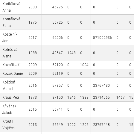
Koriťáková
2003
46776
0
0
0
0
0
Anna
Koriťáková
1975
56725
0
0
0
0
0
Edita
Kostelník
2017
62006
0
0
571002936
0
0
Jan
Kotrčová
1988
49547
1248
0
0
0
0
Alena
Kovařík Jiří
2009
62120
0
1004
0
0
0
Kozák Daniel
2009
62119
0
0
0
0
0
Koždoň
2016
57357
0
0
23767430
0
0
Marcel
Kraus Petr
1973
37150
1246
1333
23714565
1467
15
Křivánek
2015
56741
0
0
0
0
0
Jakub
Kroutil
2013
56549
1022
1206
23767448
0
15
Vojtěch