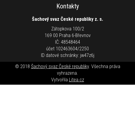
Kontakty
Šachový svaz České republiky z. s.
Zátopkova 100/2
169 00 Praha 6-Břevnov
IČ: 48548464
účet 102463604/2250
ID datové schránky: jw47z6j
© 2018
Šachový svaz České republiky
. Všechna práva
vyhrazena.
Vytvořila
Litea.cz