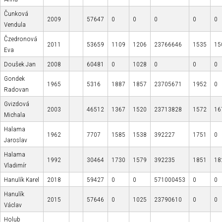
Čunková
2009
57647
0
0
0
0
0
Vendula
Čzedronová
2011
53659
1109
1206
23766646
1535
15
Eva
Doušek Jan
2008
60481
0
1028
0
0
0
Gondek
1965
5316
1887
1857
23705671
1952
0
Radovan
Gvizdová
2003
46512
1367
1520
23713828
1572
16
Michala
Halama
1962
7707
1585
1538
392227
1751
0
Jaroslav
Halama
1992
30464
1730
1579
392235
1851
18
Vladimír
Hanulík Karel
2018
59427
0
0
571000453
0
0
Hanulík
2015
57646
0
1025
23790610
0
0
Václav
Holub