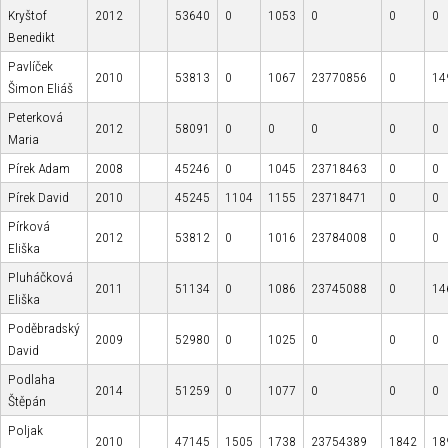
Kryštof
2012
53640
0
1053
0
0
0
Benedikt
Pavlíček
2010
53813
0
1067
23770856
0
14
Šimon Eliáš
Peterková
2012
58091
0
0
0
0
0
Maria
Pírek Adam
2008
45246
0
1045
23718463
0
0
Pírek David
2010
45245
1104
1155
23718471
0
0
Pírková
2012
53812
0
1016
23784008
0
0
Eliška
Pluháčková
2011
51134
0
1086
23745088
0
14
Eliška
Poděbradský
2009
52980
0
1025
0
0
0
David
Podlaha
2014
51259
0
1077
0
0
0
Štěpán
Poljak
2010
47145
1505
1738
23754389
1842
18