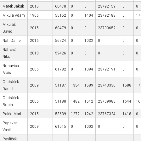
Marek Jakub
2015
60478
0
0
23792159
0
0
Mikula Adam
1966
55152
0
1404
23792183
0
17
Mikuláš
2015
60479
0
0
23790652
0
0
David
Nátr Daniel
2016
56724
0
1032
0
0
0
Nátrová
2018
59426
0
0
0
0
0
Nikol
Nohavica
2006
61782
0
1094
23792191
0
0
Alois
Ondráček
2009
51187
1334
1589
23743336
1588
17
Daniel
Ondráček
2006
51188
1482
1542
23739983
1644
16
Robin
Palčo Martin
2015
53639
1272
1242
23767324
1418
0
Papavasiliu
2009
61515
0
1002
0
0
0
Vasil
Pavlíček