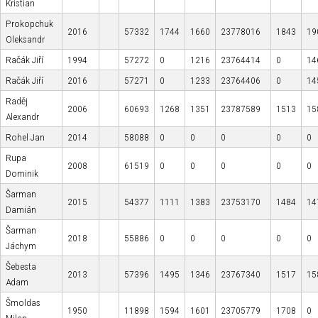
Kristian
Prokopchuk
2016
57332
1744
1660
23778016
1843
19
Oleksandr
Račák Jiří
1994
57272
0
1216
23764414
0
14
Račák Jiří
2016
57271
0
1233
23764406
0
14
Raděj
2006
60693
1268
1351
23787589
1513
15
Alexandr
Rohel Jan
2014
58088
0
0
0
0
0
Rupa
2008
61519
0
0
0
0
0
Dominik
Šarman
2015
54377
1111
1383
23753170
1484
14
Damián
Šarman
2018
55886
0
0
0
0
0
Jáchym
Šebesta
2013
57396
1495
1346
23767340
1517
15
Adam
Šmoldas
1950
11898
1594
1601
23705779
1708
0