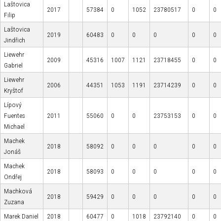
Laštovica
2017
57384
0
1052
23780517
0
0
Filip
Laštovica
2019
60483
0
0
0
0
0
Jindřich
Liewehr
2009
45316
1007
1121
23718455
0
0
Gabriel
Liewehr
2006
44351
1053
1191
23714239
0
0
Kryštof
Lípový
Fuentes
2011
55060
0
0
23753153
0
0
Michael
Machek
2018
58092
0
0
0
0
0
Jonáš
Machek
2018
58093
0
0
0
0
0
Ondřej
Machková
2018
59429
0
0
0
0
0
Zuzana
Marek Daniel
2018
60477
0
1018
23792140
0
0