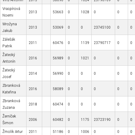
Vraspírová
2013
53663
0
1028
0
0
0
Noemi
Wrožyna
2013
53069
0
0
23745100
0
0
Jakub
Zálešák
2011
60476
0
1139
23790717
0
0
Patrik
Žatecký
2016
56989
0
1021
0
0
0
Antonín
Žatecký
2014
56990
0
0
0
0
0
Josef
Zbranková
2016
58089
0
0
0
0
0
Kateřina
Zbranková
2018
60474
0
0
0
0
0
Zuzana
Žerníček
2006
60482
0
1175
23723190
0
0
Šimon
Žmolík Artur
2011
51186
0
1006
0
0
0