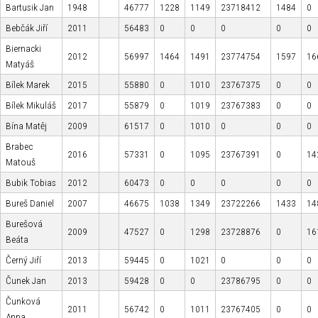
Bartusik Jan
1948
46777
1228
1149
23718412
1484
0
Bebčák Jiří
2011
56483
0
0
0
0
0
Biernacki
2012
56997
1464
1491
23774754
1597
16
Matyáš
Bílek Marek
2015
55880
0
1010
23767375
0
0
Bílek Mikuláš
2017
55879
0
1019
23767383
0
0
Bína Matěj
2009
61517
0
1010
0
0
0
Brabec
2016
57331
0
1095
23767391
0
14
Matouš
Bubik Tobias
2012
60473
0
0
0
0
0
Bureš Daniel
2007
46675
1038
1349
23722266
1433
14
Burešová
2009
47527
0
1298
23728876
0
16
Beáta
Černý Jiří
2013
59445
0
1021
0
0
0
Čunek Jan
2013
59428
0
0
23786795
0
0
Čunková
2011
56742
0
1011
23767405
0
0
Anna