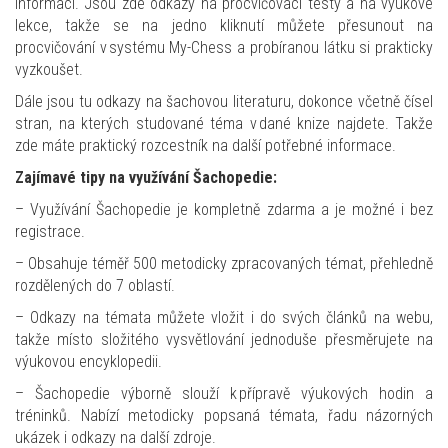
informací. Jsou zde odkazy na procvičovací testy a na výukové
lekce, takže se na jedno kliknutí můžete přesunout na
procvičování v systému My-Chess a probíranou látku si prakticky
vyzkoušet.
Dále jsou tu odkazy na šachovou literaturu, dokonce včetně čísel
stran, na kterých studované téma v dané knize najdete. Takže
zde máte praktický rozcestník na další potřebné informace.
Zajímavé tipy na využívání Šachopedie:
– Využívání Šachopedie je kompletně zdarma a je možné i bez
registrace.
– Obsahuje téměř 500 metodicky zpracovaných témat, přehledně
rozdělených do 7 oblastí.
– Odkazy na témata můžete vložit i do svých článků na webu,
takže místo složitého vysvětlování jednoduše přesměrujete na
výukovou encyklopedii.
– Šachopedie výborně slouží k přípravě výukových hodin a
tréninků. Nabízí metodicky popsaná témata, řadu názorných
ukázek i odkazy na další zdroje.