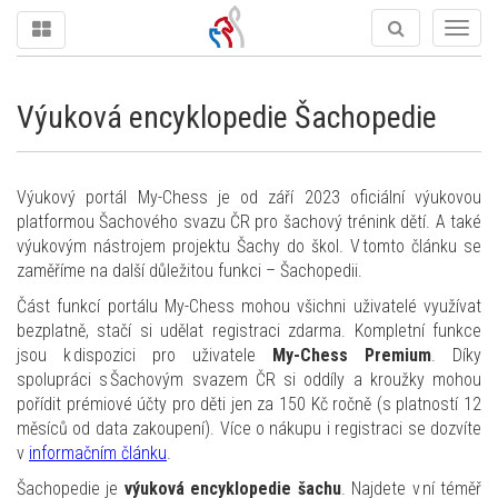
Togg
navig
Výuková encyklopedie Šachopedie
Výukový portál My-Chess je od září 2023 oficiální výukovou
platformou Šachového svazu ČR pro šachový trénink dětí. A také
výukovým nástrojem projektu Šachy do škol. V tomto článku se
zaměříme na další důležitou funkci – Šachopedii.
Část funkcí portálu My-Chess mohou všichni uživatelé využívat
bezplatně, stačí si udělat registraci zdarma. Kompletní funkce
jsou k dispozici pro uživatele
My-Chess Premium
. Díky
spolupráci s Šachovým svazem ČR si oddíly a kroužky mohou
pořídit prémiové účty pro děti jen za 150 Kč ročně (s platností 12
měsíců od data zakoupení). Více o nákupu i registraci se dozvíte
v
informačním článku
.
Šachopedie je
výuková encyklopedie šachu
. Najdete v ní téměř