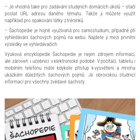
– Je vhodná také pro zadávání studijních domácích úkolů – stačí
poslat URL adresu daného tématu. Takže ji můžete využít
například pro opakování látky z tréninků.
– Šachopedie je hojně využívaná pro samostudium, případně při
vyhledávání šachových pojmů na webu. Najdete ji mezi prvními
výsledky ve vyhledávačích.
Výuková encyklopedie Šachopedie je nejen zdrojem informací,
ale zároveň i učebnicí v elektronické podobě. V počítači, tabletu i
mobilním telefonu máte kdykoliv přístup k vysvětlení a mnoha
ukázkám důležitých šachových pojmů. Je obrovskou studnicí
informací pro všechny zvědavé šachisty.