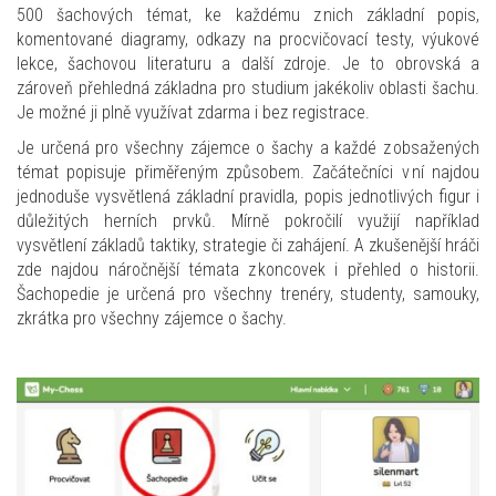
500 šachových témat, ke každému z nich základní popis,
komentované diagramy, odkazy na procvičovací testy, výukové
lekce, šachovou literaturu a další zdroje. Je to obrovská a
zároveň přehledná základna pro studium jakékoliv oblasti šachu.
Je možné ji plně využívat zdarma i bez registrace.
Je určená pro všechny zájemce o šachy a každé z obsažených
témat popisuje přiměřeným způsobem. Začátečníci v ní najdou
jednoduše vysvětlená základní pravidla, popis jednotlivých figur i
důležitých herních prvků. Mírně pokročilí využijí například
vysvětlení základů taktiky, strategie či zahájení. A zkušenější hráči
zde najdou náročnější témata z koncovek i přehled o historii.
Šachopedie je určená pro všechny trenéry, studenty, samouky,
zkrátka pro všechny zájemce o šachy.