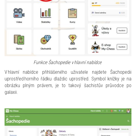
Funkce
Šachopedie
v hlavní nabídce
V hlavní nabídce
přihlášeného uživatele
najdete
Šachopedii
uprostřed horního řádku dlaždic
uprostřed
. Symbol knížky
je
na
obrázku plným právem, je to takový šachistův průvodce po
galaxii.