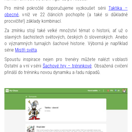
Pro mírně pokročilé doporučujeme vyzkoušet sérii
Taktika –
obecné
, v níž ve 22 článcích pochopíte (a také si důkladně
procvičíte!) základy kombinací.
Za zmínku stojí také velké množství témat o historii, ať už o
slavných šachistech světových, českých či slovenských. Anebo
o významných turnajích šachové historie. Výborná je například
série
Mistři světa
.
Spoustu inspirace nejen pro trenéry můžete nalézt v oblasti
Ostatní a v ní v sérii
Šachové hry – tréninkové
. Obsažená cvičení
přináší do tréninku novou dynamiku a řadu nápadů.