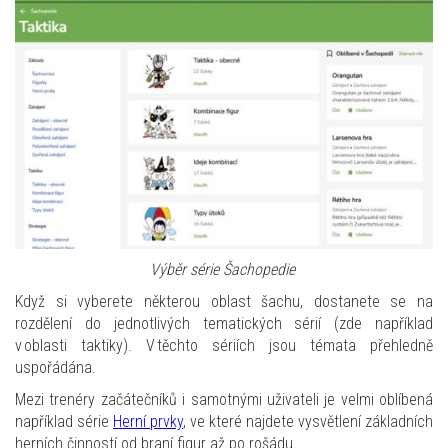
Výběr série
Šachopedie
Když si vyberete některou oblast šachu, dostanete se na
rozdělení do jednotlivých tematických sérií (zde například
v oblasti taktiky). V těchto sériích jsou témata přehledně
uspořádána.
Mezi trenéry začátečníků i samotnými uživateli je velmi oblíbená
například série
Herní prvky
, ve které najdete vysvětlení základních
herních činností od braní figur až po rošádu.