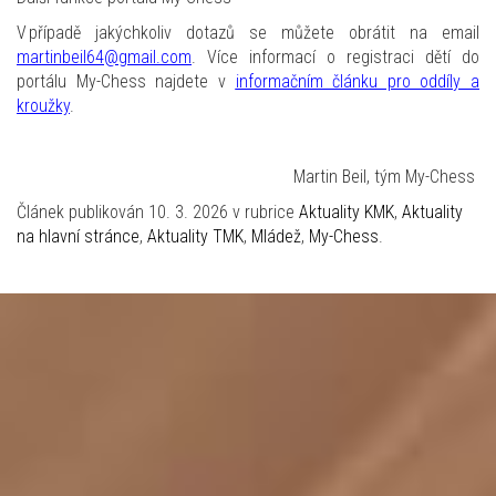
V případě jakýchkoliv dotazů se můžete obrátit na email
martinbeil64@gmail.com
. Více informací o registraci dětí do
portálu My-Chess najdete v
informačním článku pro oddíly a
kroužky
.
Martin Beil, tým My-Chess
Článek publikován 10. 3. 2026 v rubrice
Aktuality KMK
,
Aktuality
na hlavní stránce
,
Aktuality TMK
,
Mládež
,
My-Chess
.