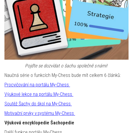
Pojďte se
dozvídat o šachu společně
s námi!
Naučná série o funkcích My-Chess bude mít celkem 6 článků:
Procvičování na portálu My-Chess
Výukové lekce na portálu My-Chess
Soutěž Šachy do škol na My-Chess
Motivační prvky v systému My-Chess
Výuková encyklopedie Šachopedie
Další funkce portálu My-Chess