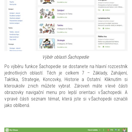
Výběr oblasti
Šachopedie
Po výběru funkce Šachopedie se dostanete na hlavní rozcestník
jednotlivých oblastí. Těch je celkem 7 – Základy, Zahájení,
Taktika, Strategie, Koncovky, Historie a Ostatní. Kliknutím si
kteroukoliv z nich můžete vybrat. Zároveň máte v levé části
obrazovky navigační menu pro lepší orientaci v Šachopedii. A
v pravé části seznam témat, která jste si v Šachopedii označili
jako oblíbená.