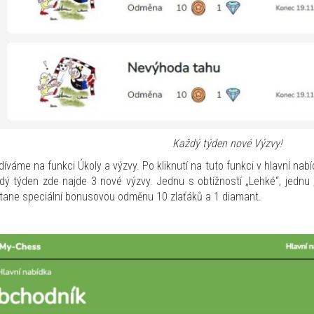
Každý týden nové Výzvy!
díváme na funkci Úkoly a výzvy. Po kliknutí na tuto funkci v hlavní n
dý týden zde najde 3 nové výzvy. Jednu s obtížností „Lehké“, jednu 
tane speciální bonusovou odměnu 10 zlaťáků a 1 diamant.