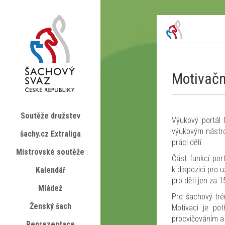
Motivačn
Soutěže družstev
Výukový portál 
výukovým nástro
šachy.cz Extraliga
práci dětí.
Mistrovské soutěže
Část funkcí por
k dispozici pro 
Kalendář
pro děti jen za 
Mládež
Pro šachový trén
Ženský šach
Motivaci je po
procvičováním a 
Reprezentace