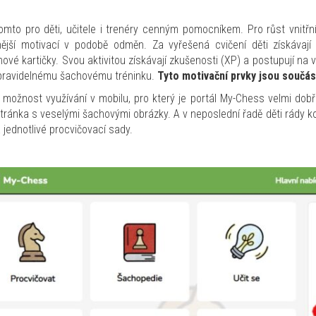
omto pro děti, učitele i trenéry cenným pomocníkem. Pro růst vnitřn
nější motivací v podobě odměn. Za vyřešená cvičení děti získávají
ové kartičky. Svou aktivitou získávají zkušenosti (XP) a postupují na
 pravidelnému šachovému tréninku.
Tyto motivační prvky jsou součá
možnost využívání v mobilu, pro který je portál My-Chess velmi dobř
tránka s veselými šachovými obrázky. A v neposlední řadě děti rády kom
 jednotlivé procvičovací sady.