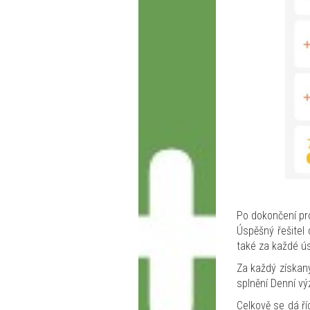
Po dokončení pr
Úspěšný řešitel
také za každé ús
Za každý získaný
splnění Denní vý
Celkově se dá ří