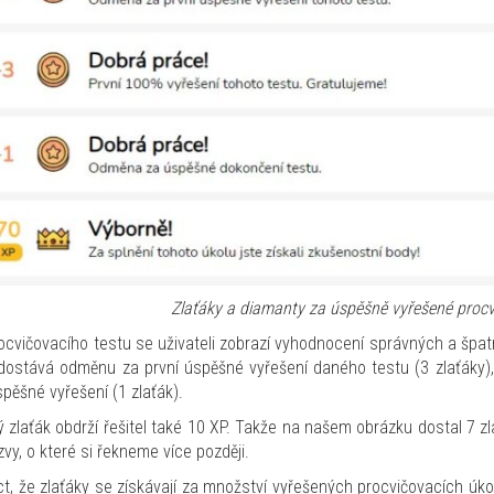
Zlaťáky a diamanty za úspěšně vyřešené procv
ocvičovacího testu se uživateli zobrazí vyhodnocení správných a špa
 dostává odměnu za první úspěšné vyřešení daného testu (3 zlaťáky), 
pěšné vyřešení (1 zlaťák).
 zlaťák obdrží řešitel také 10 XP. Takže na našem obrázku dostal 7 zl
zvy, o které si řekneme více později.
ct, že zlaťáky se získávají za množství vyřešených procvičovacích úkol