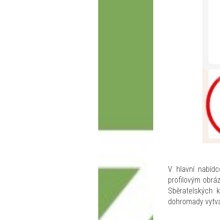
V hlavní nabídc
profilovým obrá
Sběratelských k
dohromady vytvář