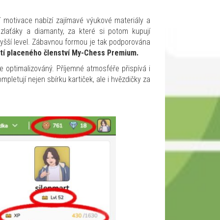
í motivace nabízí zajímavé výukové materiály a
 zlaťáky a diamanty, za které si potom kupují
 vyšší level. Zábavnou formou je tak podporována
stí placeného členství My-Chess Premium.
e optimalizováný. Příjemné atmosféře přispívá i
pletují nejen sbírku kartiček, ale i hvězdičky za