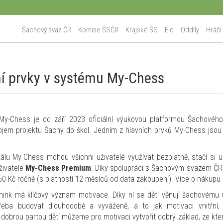
Šachový svaz ČR
Komise ŠSČR
Krajské ŠS
Elo
Oddíly
Hráči
í prvky v systému My-Chess
My-Chess je od září 2023 oficiální výukovou platformou Šachového
jem projektu Šachy do škol. Jedním z hlavních prvků My-Chess jsou 
tálu My-Chess mohou všichni uživatelé využívat bezplatně, stačí si u
uživatele
My-Chess Premium
. Díky spolupráci s Šachovým svazem ČR 
150 Kč ročně (s platností 12 měsíců od data zakoupení). Více o nákupu i
ink má klíčový význam motivace. Díky ní se děti věnují šachovému uče
třeba budovat dlouhodobě a vyváženě, a to jak motivaci vnitřní,
dobrou partou dětí můžeme pro motivaci vytvořit dobrý základ, ze kt