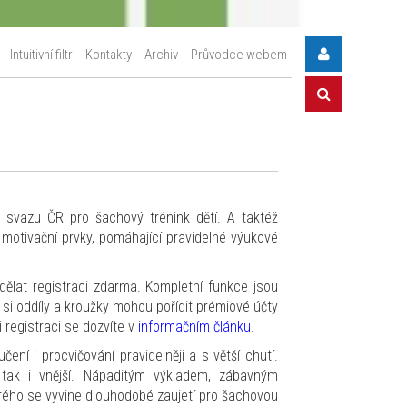
Intuitivní filtr
Kontakty
Archiv
Průvodce webem
 svazu ČR pro šachový trénink dětí. A taktéž
motivační prvky, pomáhající pravidelné výukové
dělat registraci zdarma. Kompletní funkce jsou
si oddíly a kroužky mohou pořídit prémiové účty
 registraci se dozvíte v
informačním článku
.
ní i procvičování pravidelněji a s větší chutí.
 tak i vnější. Nápaditým výkladem, zábavným
erého se vyvine dlouhodobé zaujetí pro šachovou