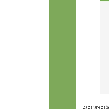
Za získané zlaťá