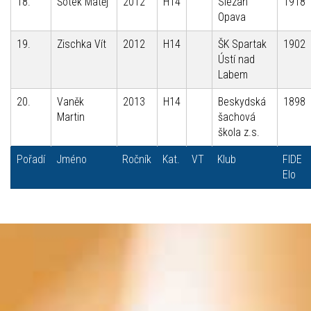
18.
Šotek Matěj
2012
H14
Slezan
1918
Opava
19.
Zischka Vít
2012
H14
ŠK Spartak
1902
Ústí nad
Labem
20.
Vaněk
2013
H14
Beskydská
1898
Martin
šachová
škola z.s.
Pořadí
Jméno
Ročník
Kat.
VT
Klub
FIDE
Elo