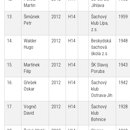
Martin
Jihlava
13.
Šimůnek
2012
H14
Šachový
1959
Petr
klub Lípa,
z.s.
14.
Walder
2012
H14
Beskydská
1948
Hugo
šachová
škola z.s.
15.
Martínek
2012
H14
ŠK Slavoj
1943
Filip
Poruba
16.
Gřešek
2012
H14
Šachový
1942
Oskar
klub
Ostrava-Jih
17.
Vognič
2012
H14
Šachový
1928
David
klub
Bohnice