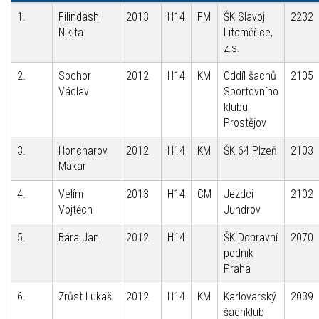
1.
Filindash
2013
H14
FM
ŠK Slavoj
2232
Nikita
Litoměřice,
z.s.
2.
Sochor
2012
H14
KM
Oddíl šachů
2105
Václav
Sportovního
klubu
Prostějov
3.
Honcharov
2012
H14
KM
ŠK 64 Plzeň
2103
Makar
4.
Velím
2013
H14
CM
Jezdci
2102
Vojtěch
Jundrov
5.
Bára Jan
2012
H14
ŠK Dopravní
2070
podnik
Praha
6.
Zrůst Lukáš
2012
H14
KM
Karlovarský
2039
šachklub