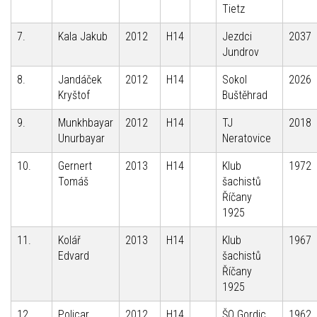
Tietz
7.
Kala Jakub
2012
H14
Jezdci
2037
Jundrov
8.
Jandáček
2012
H14
Sokol
2026
Kryštof
Buštěhrad
9.
Munkhbayar
2012
H14
TJ
2018
Unurbayar
Neratovice
10.
Gernert
2013
H14
Klub
1972
Tomáš
šachistů
Říčany
1925
11.
Kolář
2013
H14
Klub
1967
Edvard
šachistů
Říčany
1925
12.
Policar
2012
H14
ŠO Gordic
1962