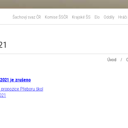
Šachový svaz ČR
Komise ŠSČR
Krajské ŠS
Elo
Oddíly
Hráči
21
Úvod
/
2021 je zrušeno
propozice Přeboru škol
021