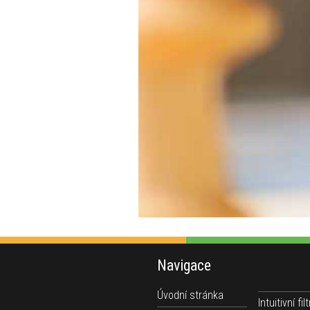
Navigace
Úvodní stránka
Intuitivní filt