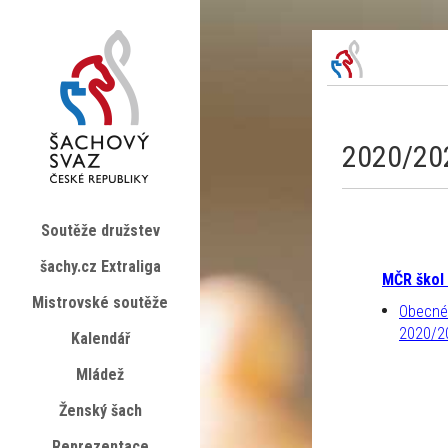
2020/20
Soutěže družstev
šachy.cz Extraliga
MČR škol 
Mistrovské soutěže
Obecné 
2020/2
Kalendář
Mládež
Ženský šach
Reprezentace