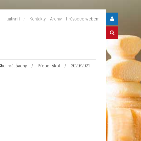
Intuitivní filtr
Kontakty
Archiv
Průvodce webem
Chci hrát šachy
/
Přebor škol
/
2020/2021