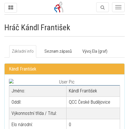
Togg
navig
Hráč Kándl František
Základní info
Seznam zápasů
Vývoj Ela (graf)
Kándl František
Jméno:
Kándl František
Oddíl:
QCC České Budějovice
Výkonnostní třída / Titul:
Elo národní:
0