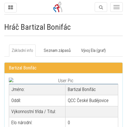
Togg
navig
Hráč Bartizal Bonifác
Základní info
Seznam zápasů
Vývoj Ela (graf)
Bartizal Bonifác
Jméno:
Bartizal Bonifác
Oddíl:
QCC České Budějovice
Výkonnostní třída / Titul:
Elo národní:
0