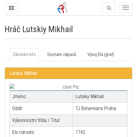
Togg
navig
Hráč Lutskiy Mikhail
Základní info
Seznam zápasů
Vývoj Ela (graf)
Lutskiy Mikhail
Jméno:
Lutskiy Mikhail
Oddíl:
TJ Bohemians Praha
Výkonnostní třída / Titul:
Elo národní:
1742