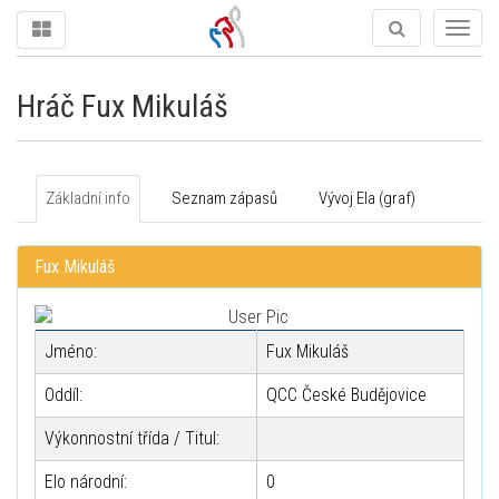
Togg
navig
Hráč Fux Mikuláš
Základní info
Seznam zápasů
Vývoj Ela (graf)
Fux Mikuláš
Jméno:
Fux Mikuláš
Oddíl:
QCC České Budějovice
Výkonnostní třída / Titul:
Elo národní:
0