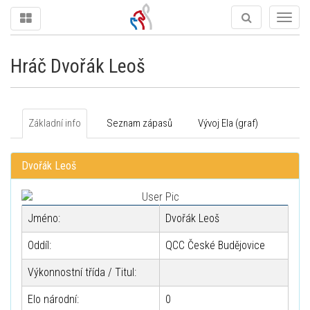
Togg
navig
Hráč Dvořák Leoš
Základní info
Seznam zápasů
Vývoj Ela (graf)
Dvořák Leoš
Jméno:
Dvořák Leoš
Oddíl:
QCC České Budějovice
Výkonnostní třída / Titul:
Elo národní:
0