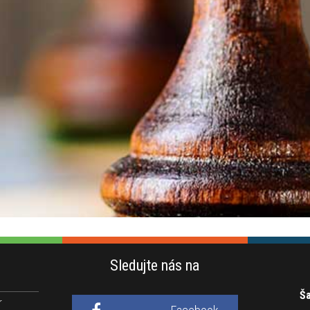
Sledujte nás na
Ša
r