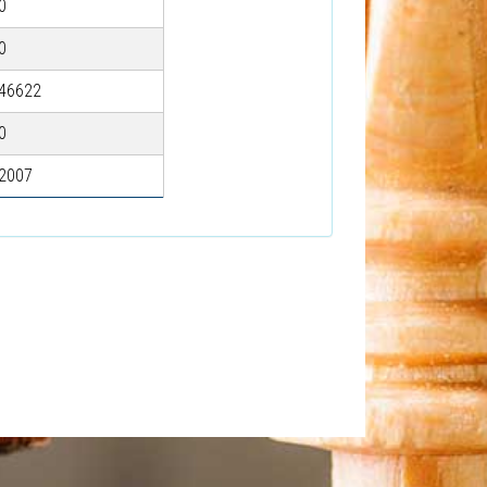
0
0
46622
0
2007