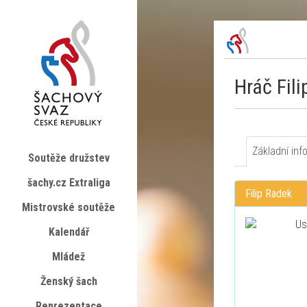
Hráč Fil
Základní inf
Soutěže družstev
šachy.cz Extraliga
Filip Radek
Mistrovské soutěže
Kalendář
Mládež
Ženský šach
Reprezentace