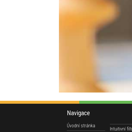
Navigace
Úvodní stránka
Intuitivní filt