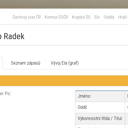
Šachový svaz ČR
Komise ŠSČR
Krajské ŠS
Elo
Oddíly
Hráči
ip Radek
o
Seznam zápasů
Vývoj Ela (graf)
Jméno:
Oddíl:
Výkonnostní třída / Titul: