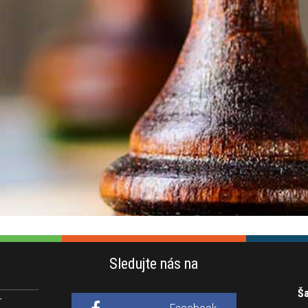
Sledujte nás na
Ša
r