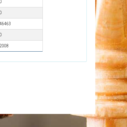
0
0
46463
0
2008