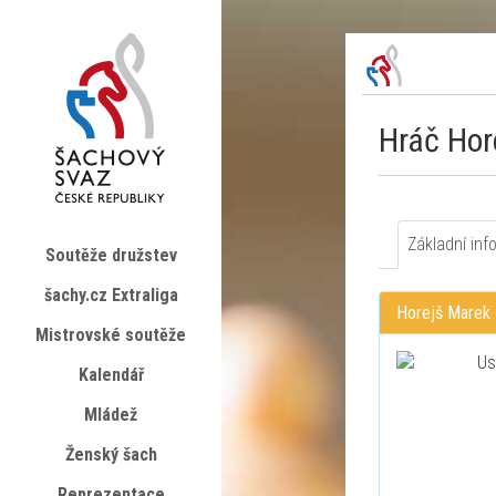
Hráč Hor
Základní inf
Soutěže družstev
šachy.cz Extraliga
Horejš Marek
Mistrovské soutěže
Kalendář
Mládež
Ženský šach
Reprezentace