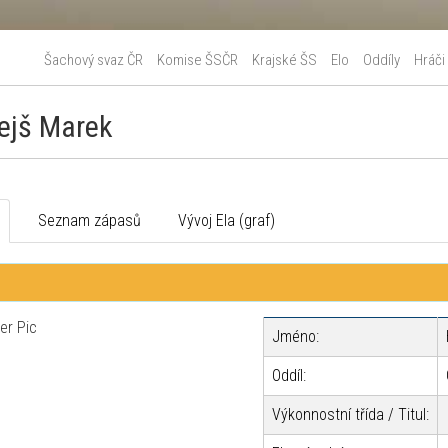
Šachový svaz ČR
Komise ŠSČR
Krajské ŠS
Elo
Oddíly
Hráči
ejš Marek
o
Seznam zápasů
Vývoj Ela (graf)
Jméno:
Oddíl:
Výkonnostní třída / Titul: