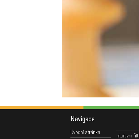
Navigace
Úvodní stránka
Intuitivní filt