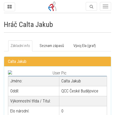
Togg
navig
Hráč Calta Jakub
Základní info
Seznam zápasů
Vývoj Ela (graf)
Calta Jakub
Jméno:
Calta Jakub
Oddíl:
QCC České Budějovice
Výkonnostní třída / Titul:
Elo národní:
0