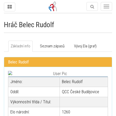
Togg
navig
Hráč Belec Rudolf
Základní info
Seznam zápasů
Vývoj Ela (graf)
Belec Rudolf
Jméno:
Belec Rudolf
Oddíl:
QCC České Budějovice
Výkonnostní třída / Titul:
Elo národní:
1260