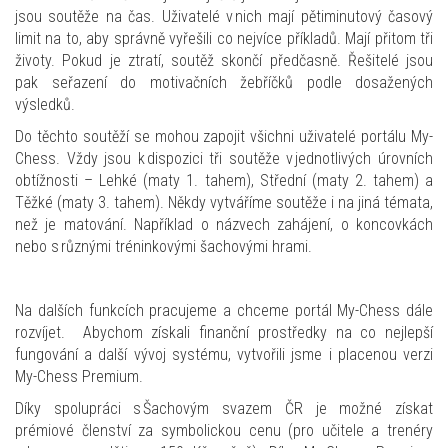
jsou soutěže na čas. Uživatelé v nich mají pětiminutový časový
limit na to, aby správně vyřešili co nejvíce příkladů. Mají přitom tři
životy. Pokud je ztratí, soutěž skončí předčasně. Řešitelé jsou
pak seřazení do motivačních žebříčků podle dosažených
výsledků.
Do těchto soutěží se mohou zapojit všichni uživatelé portálu My-
Chess. Vždy jsou k dispozici tři soutěže v jednotlivých úrovních
obtížnosti – Lehké (maty 1. tahem), Střední (maty 2. tahem) a
Těžké (maty 3. tahem). Někdy vytváříme soutěže i na jiná témata,
než je matování. Například o názvech zahájení, o koncovkách
nebo s různými tréninkovými šachovými hrami.
Na dalších funkcích pracujeme a chceme portál My-Chess dále
rozvíjet. Abychom získali finanční prostředky na co nejlepší
fungování a další vývoj systému, vytvořili jsme i placenou verzi
My-Chess Premium.
Díky spolupráci s Šachovým svazem ČR je možné získat
prémiové členství za symbolickou cenu (pro učitele a trenéry