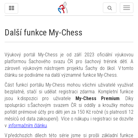
Togg
navig
Další funkce My-Chess
Výukový portál My-Chess je od září 2023 oficiální výukovou
platformou Šachového svazu ČR pro šachový trénink dětí. A
zároveň výukovým nástrojem projektu Šachy do škol. V tomto
článku se podíváme na další významné funkce My-Chess.
Část funkcí portálu My-Chess mohou všichni uživatelé využívat
bezplatně, stačí si udělat registraci zdarma. Kompletní funkce
jsou k dispozici pro uživatele
My-Chess Premium
. Díky
spolupráci s Šachovým svazem ČR si oddíly a kroužky mohou
pořídit prémiové účty pro děti jen za 150 Kč ročně (s platností 12
měsíců od data zakoupení). Více o nákupu i registraci se dozvíte
v
informačním článku
.
V předchozích dílech této série jsme si prošli základní funkce