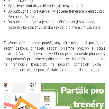
Metodické kurzy
Vylepšené statistiky a historie vyřešených testů
Do budoucna připravujeme i vylepšené trenérské přehledy pro
Premium uživatele
Do budoucna připravujeme speciální servis (konzultace,
materiály ke stažení, členská sekce) pro Premium uživatele
Závěrem vám chceme popřát, aby vám nejen náš portál, ale
šachy celkově, přinášely radost, příjemné prožitky a dobře
strávený čas u šachovnice. My-Chess je v této cestě připravený
jako pomocník pro trenéry, děti i samouky. Jako nástroj pro práci
na trénincích, kroužcích, na posílání domácích úkolů i
samostudium. Ať už v počítači, tabletu nebo mobilním telefonu.