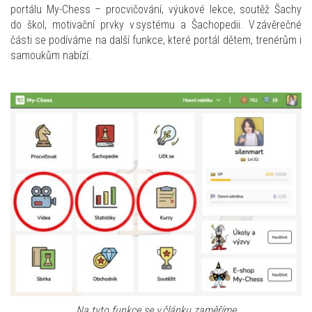
portálu My-Chess – procvičování, výukové lekce, soutěž Šachy
do škol, motivační prvky v systému a Šachopedii. V závěrečné
části se podíváme na další funkce, které portál dětem, trenérům i
samoukům nabízí.
Na tyto funkce se v článku zaměříme