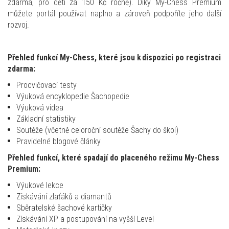
zdarma, pro děti za 150 Kč ročně). Díky My-Chess Premium
můžete portál používat naplno a zároveň podpoříte jeho další
rozvoj.
Přehled funkcí My-
Chess
, které jsou k dispozici po registraci
zdarma
:
Procvičovací testy
Výuková encyklopedie Šachopedie
Výuková videa
Základní statistiky
Soutěže (včetně celoroční soutěže Šachy do škol)
Pravidelné blogové články
Přehled funkcí, které spadají do placeného režimu My-
Chess
Premium:
Výukové lekce
Získávání zlaťáků a diamantů
Sběratelské šachové kartičky
Získávání XP a postupování na vyšší Level