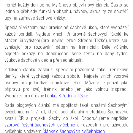
Téměř každý den se na My-Chess objeví nový článek. Často se
jedná o přehledy funkcí a obsahu, návody, aktuality ze soutěží,
tipy na zajímavé šachové knížky.
Speciální význam mají pravidelné šachové úkoly, které vycházejí
každé pondělí. Najdete v nich tři úrovně šachových úkolů ke
stažení či vytištění (pro úrovně Lehké, Střední, Těžké), které jsou
vynikající pro rozdávání dětem na trénincích. Dále v článku
najdete odkazy na doporučené série testů na daný týden,
výukové šachové video a přehled aktualit.
Z dalších článků zaslouží speciální pozornost také Tréninkové
deníky, které vycházejí každou sobotu. Najdete v nich vzorové
osnovy pro jednotlivé tréninkové lekce. Můžete je použít jako
přípravu pro svůj trénink, anebo jen jako volnou inspiraci.
Vycházejí pro úrovně
Lehké
,
Střední
a
Těžké
.
Řada blogových článků má spojitost také s našimi Šachovými
cvičebnicemi 1.-7. díl, které jsou oficiální metodikou Šachového
svazu ČR a projektu Šachy do škol. Doporučujeme například
vzorová řešení šachových cvičebnic
a rozcestník pro uživatele
cvičebnic s názvem
Články o šachových cvičebnicích
.