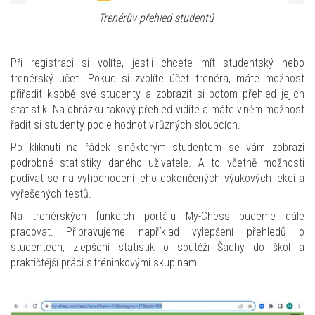
Trenérův přehled studentů
Při registraci si volíte, jestli chcete mít studentský nebo
trenérský účet. Pokud si zvolíte účet trenéra, máte možnost
přiřadit k sobě své studenty a zobrazit si potom přehled jejich
statistik. Na obrázku takový přehled vidíte a máte v něm možnost
řadit si studenty podle hodnot v různých sloupcích.
Po kliknutí na řádek s některým studentem se vám zobrazí
podrobné statistiky daného uživatele. A to včetně možnosti
podívat se na vyhodnocení jeho dokončených výukových lekcí a
vyřešených testů.
Na trenérských funkcích portálu My-Chess budeme dále
pracovat. Připravujeme například vylepšení přehledů o
studentech, zlepšení statistik o soutěži Šachy do škol a
praktičtější práci s tréninkovými skupinami.