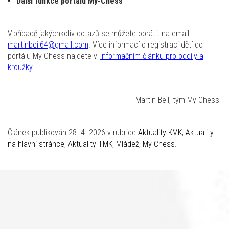
Další funkce portálu My-Chess
V případě jakýchkoliv dotazů se můžete obrátit na email
martinbeil64@gmail.com
. Více informací o registraci dětí do
portálu My-Chess najdete v
informačním článku pro oddíly a
kroužky
.
Martin Beil, tým My-Chess
Článek publikován 28. 4. 2026 v rubrice
Aktuality KMK
,
Aktuality
na hlavní stránce
,
Aktuality TMK
,
Mládež
,
My-Chess
.