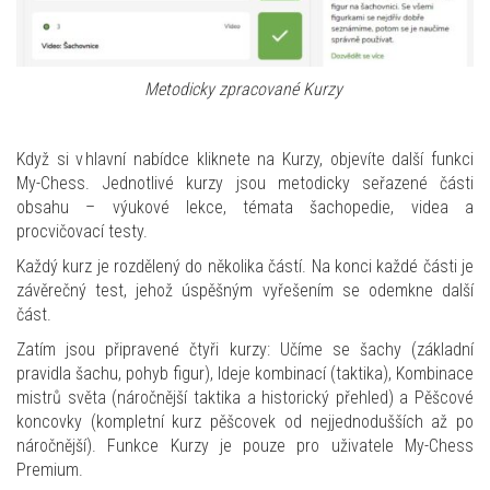
Metodicky zpracované Kurzy
Když si v hlavní nabídce kliknete na Kurzy, objevíte další funkci
My-Chess. Jednotlivé kurzy jsou metodicky seřazené části
obsahu – výukové lekce, témata šachopedie, videa a
procvičovací testy.
Každý kurz je rozdělený do několika částí. Na konci každé části je
závěrečný test, jehož úspěšným vyřešením se odemkne další
část.
Zatím jsou připravené čtyři kurzy: Učíme se šachy (základní
pravidla šachu, pohyb figur), Ideje kombinací (taktika), Kombinace
mistrů světa (náročnější taktika a historický přehled) a Pěšcové
koncovky (kompletní kurz pěšcovek od nejjednodušších až po
náročnější). Funkce Kurzy je pouze pro uživatele My-Chess
Premium.