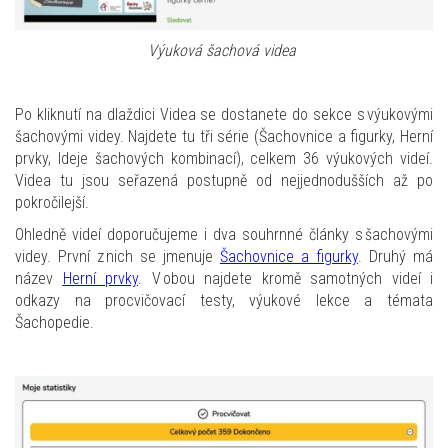
Výuková šachová videa
Po kliknutí na dlaždici Videa se dostanete do sekce s výukovými
šachovými videy. Najdete tu tři série (Šachovnice a figurky, Herní
prvky, Ideje šachových kombinací), celkem 36 výukových videí.
Videa tu jsou seřazená postupně od nejjednodušších až po
pokročilejší.
Ohledně videí doporučujeme i dva souhrnné články s šachovými
videy. První z nich se jmenuje
Šachovnice a figurky
. Druhý má
název
Herní prvky
. V obou najdete kromě samotných videí i
odkazy na procvičovací testy, výukové lekce a témata
Šachopedie.