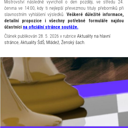
Mistrovství následně vyvrcholí o den později, ve středu 24.
června ve 14:00, kdy ti nejlepší převezmou tituly přeborníků při
slavnostním vyhlášení výsledků.
Veškeré důležité informace,
detailní propozice i všechny potřebné formuláře najdou
účastníci
na oficiální stránce soutěže.
Článek publikován 28. 5. 2026 v rubrice
Aktuality na hlavní
stránce
,
Aktuality ŠdŠ
,
Mládež
,
Ženský šach
.