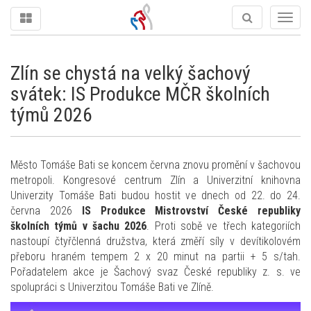
Togg
navig
Zlín se chystá na velký šachový
svátek: IS Produkce MČR školních
týmů 2026
Město Tomáše Bati se koncem června znovu promění v šachovou
metropoli. Kongresové centrum Zlín a Univerzitní knihovna
Univerzity Tomáše Bati budou hostit ve dnech od 22. do 24.
června 2026
IS Produkce Mistrovství České republiky
školních týmů v šachu 2026
. Proti sobě ve třech kategoriích
nastoupí čtyřčlenná družstva, která změří síly v devítikolovém
přeboru hraném tempem 2 x 20 minut na partii + 5 s/tah.
Pořadatelem akce je Šachový svaz České republiky z. s. ve
spolupráci s Univerzitou Tomáše Bati ve Zlíně.