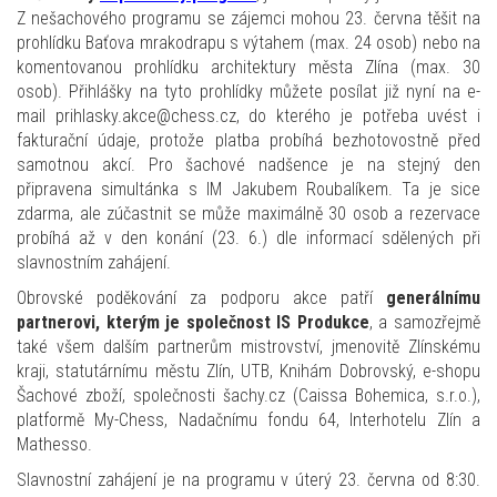
Z nešachového programu se zájemci mohou 23. června těšit na
prohlídku Baťova mrakodrapu s výtahem (max. 24 osob) nebo na
komentovanou prohlídku architektury města Zlína (max. 30
osob)
.
Přihlášky na tyto prohlídky můžete posílat již nyní na e-
mail prihlasky.akce@chess.cz, do kterého je potřeba uvést i
fakturační údaje, protože platba probíhá bezhotovostně před
samotnou akcí
.
Pro šachové nadšence je na stejný den
připravena simultánka s IM Jakubem Roubalíkem
.
Ta je sice
zdarma, ale zúčastnit se může maximálně 30 osob a rezervace
probíhá až v den konání (23. 6.) dle informací sdělených při
slavnostním zahájení
.
Obrovské poděkování za podporu akce patří
generálnímu
partnerovi, kterým je společnost IS Produkce
, a samozřejmě
také všem dalším partnerům mistrovství, jmenovitě Zlínskému
kraji, statutárnímu městu Zlín, UTB, Knihám Dobrovský, e-shopu
Šachové zboží, společnosti šachy.cz (Caissa Bohemica, s.r.o.),
platformě My-Chess, Nadačnímu fondu 64, Interhotelu Zlín a
Mathesso.
Slavnostní zahájení je na programu v úterý 23. června od 8:30.