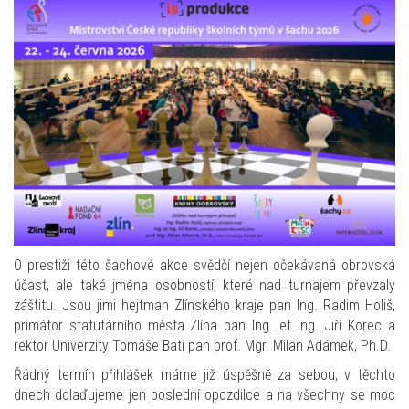
O prestiži této šachové akce svědčí nejen očekávaná obrovská
účast, ale také jména osobností, které nad turnajem převzaly
záštitu. Jsou jimi hejtman Zlínského kraje pan Ing. Radim Holiš,
primátor statutárního města Zlína pan Ing. et Ing. Jiří Korec a
rektor Univerzity Tomáše Bati pan prof. Mgr. Milan Adámek, Ph.D.
Řádný termín přihlášek máme již úspěšně za sebou, v těchto
dnech dolaďujeme jen poslední opozdilce a na všechny se moc