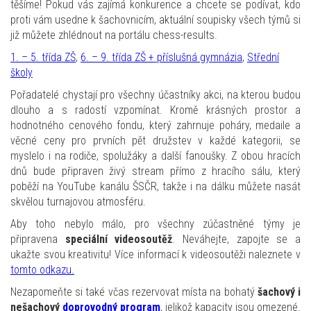
těšíme! Pokud vás zajímá konkurence a chcete se podívat, kdo
proti vám usedne k šachovnicím, aktuální soupisky všech týmů si
již můžete zhlédnout na portálu chess-results.
1. – 5. třída ZŠ
,
6. – 9. třída ZŠ + příslušná gymnázia
,
Střední
školy
Pořadatelé chystají pro všechny účastníky akci, na kterou budou
dlouho a s radostí vzpomínat. Kromě krásných prostor a
hodnotného cenového fondu, který zahrnuje poháry, medaile a
věcné ceny pro prvních pět družstev v každé kategorii, se
myslelo i na rodiče, spolužáky a další fanoušky. Z obou hracích
dnů bude připraven živý stream přímo z hracího sálu, který
poběží na YouTube kanálu ŠSČR, takže i na dálku můžete nasát
skvělou turnajovou atmosféru.
Aby toho nebylo málo, pro všechny zúčastněné týmy je
připravena
speciální videosoutěž
. Neváhejte, zapojte se a
ukažte svou kreativitu! Více informací k videosoutěži naleznete v
tomto odkazu
.
Nezapomeňte si také včas rezervovat místa na bohatý
šachový i
nešachový
doprovodný program
, jelikož kapacity jsou omezené
.