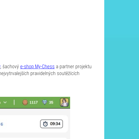
y
, šachový
e-shop My-Chess
a partner projektu
ejvytrvalejších pravidelných soutěžících