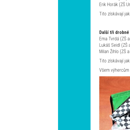
Erik Horák (ZŠ 
Tito získávají j
Další tři drobn
Ema Tvrdá (ZŠ a
Lukáš Seidl (ZŠ 
Milan Žihlo (ZŠ
Tito získávají j
Všem výhercům g