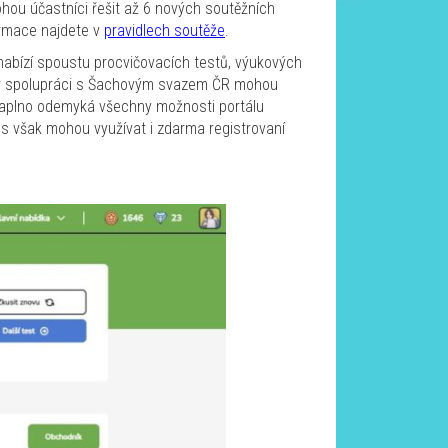
ohou účastníci řešit až 6 nových soutěžních
ormace najdete v
pravidlech soutěže
.
 nabízí spoustu procvičovacích testů, výukových
Díky spolupráci s Šachovým svazem ČR mohou
 naplno odemyká všechny možnosti portálu
s však mohou využívat i zdarma registrovaní