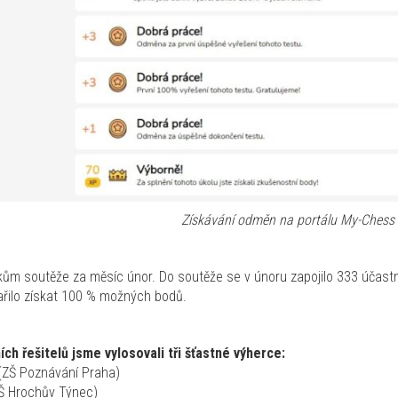
Získávání odměn na portálu My-Chess
kům soutěže za měsíc únor. Do soutěže se v únoru zapojilo 333 účastn
řilo získat 100 % možných bodů.
ch řešitelů jsme vylosovali tři šťastné výherce:
(ZŠ Poznávání Praha)
ZŠ Hrochův Týnec)