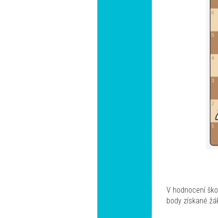
V hodnocení škol
body získané žák