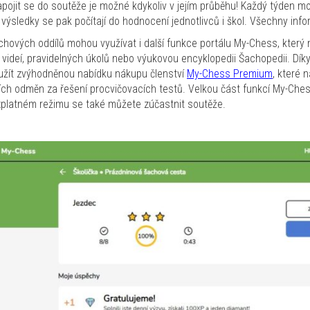
pojit se do soutěže je možné kdykoliv v jejím průběhu! Každý týden m
výsledky se pak počítají do hodnocení jednotlivců i škol. Všechny inf
achových oddílů mohou využívat i další funkce portálu My-Chess, který
h videí, pravidelných úkolů nebo výukovou encyklopedii Šachopedii. 
yužít zvýhodněnou nabídku nákupu členství
My-Chess Premium
, které
ích odměn za řešení procvičovacích testů. Velkou část funkcí My-Ches
ezplatném režimu se také můžete zúčastnit soutěže.