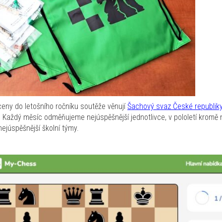
eny do letošního ročníku soutěže věnují
Šachový svaz České republik
. Každý měsíc odměňujeme nejúspěšnější jednotlivce, v pololetí kromě n
júspěšnější školní týmy.