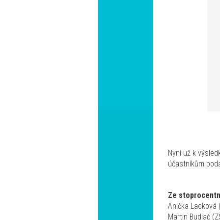
Nyní už k výsled
účastníkům poda
Ze stoprocentní
Anička Lacková 
Martin Budjač (