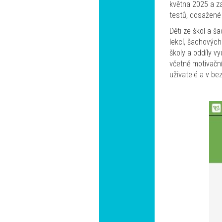
května 2025 a za
testů, dosažené 
Děti ze škol a š
lekcí, šachovýc
školy a oddíly v
včetně motivačn
uživatelé a v b