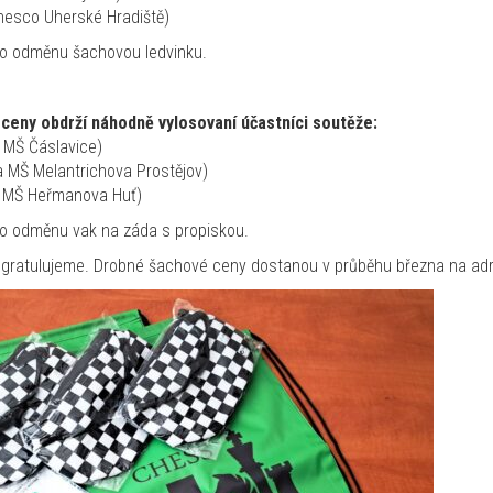
Unesco Uherské Hradiště)
ako odměnu šachovou ledvinku.
é ceny obdrží náhodně vylosovaní účastníci soutěže:
 MŠ Čáslavice)
a MŠ Melantrichova Prostějov)
 a MŠ Heřmanova Huť)
ako odměnu vak na záda s propiskou.
ratulujeme. Drobné šachové ceny dostanou v průběhu března na adr