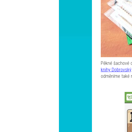
Pěkné šachové c
knihy Dobrovský
odměníme také ne