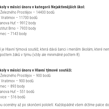
koly v měsíci únoru v kategorii Nejaktivnějších škol:
 Železného Prostějov – 14400 bodů
la Vratimov – 11700 bodů
anova Huť – 9912 body
stitut Brno – 7933 body
ýnec – 7143 body
je Hlavní týmová soutěž, která dává šanci i menším školám, které nem
í počtem žáků v týmu (vždy ale minimálně počtem 8).
koly v měsíci únoru v Hlavní týmové soutěži:
 Železného Prostějov – 900 bodů
a Vratimov – 900 bodů
ýnec – 893 body
anova Huť – 551 bodů
avice – 516 bodů
ou oceněny až po skončení pololetí. Každopádně všem držíme palce do