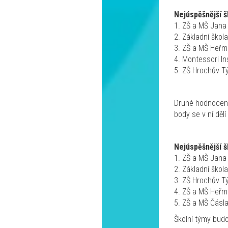
Nejúspěšnější š
1. ZŠ a MŠ Jana
2. Základní ško
3. ZŠ a MŠ Heřm
4. Montessori In
5. ZŠ Hrochův T
Druhé hodnocení 
body se v ní děl
Nejúspěšnější š
1. ZŠ a MŠ Jana
2. Základní škol
3. ZŠ Hrochův T
4. ZŠ a MŠ Heřm
5. ZŠ a MŠ Čásl
Školní týmy bud