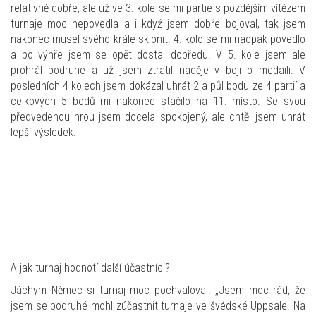
relativně dobře, ale už ve 3. kole se mi partie s pozdějším vítězem
turnaje moc nepovedla a i když jsem dobře bojoval, tak jsem
nakonec musel svého krále sklonit. 4. kolo se mi naopak povedlo
a po výhře jsem se opět dostal dopředu. V 5. kole jsem ale
prohrál podruhé a už jsem ztratil naděje v boji o medaili. V
posledních 4 kolech jsem dokázal uhrát 2 a půl bodu ze 4 partií a
celkových 5 bodů mi nakonec stačilo na 11. místo. Se svou
předvedenou hrou jsem docela spokojený, ale chtěl jsem uhrát
lepší výsledek.
A jak turnaj hodnotí další účastníci?
Jáchym Němec si turnaj moc pochvaloval. „Jsem moc rád, že
jsem se podruhé mohl zúčastnit turnaje ve švédské Uppsale. Na