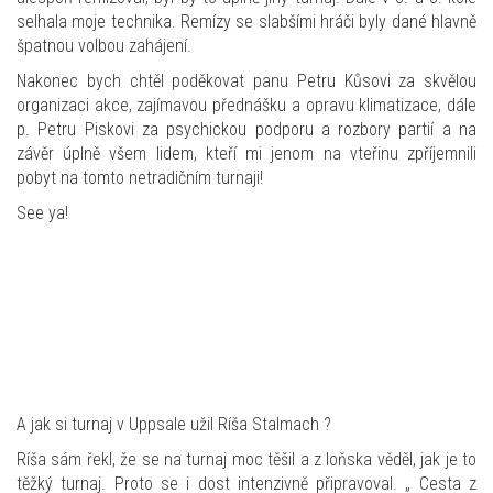
selhala moje technika. Remízy se slabšími hráči byly dané hlavně
špatnou volbou zahájení.
Nakonec bych chtěl poděkovat panu Petru Kůsovi za skvělou
organizaci akce, zajímavou přednášku a opravu klimatizace, dále
p. Petru Piskovi za psychickou podporu a rozbory partií a na
závěr úplně všem lidem, kteří mi jenom na vteřinu zpříjemnili
pobyt na tomto netradičním turnaji!
See ya!
A jak si turnaj v Uppsale užil Ríša Stalmach ?
Ríša sám řekl, že se na turnaj moc těšil a z loňska věděl, jak je to
těžký turnaj. Proto se i dost intenzivně připravoval. „ Cesta z