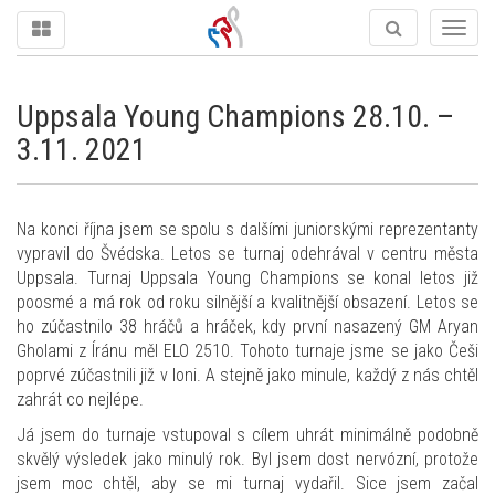
Togg
navig
Uppsala Young Champions 28.10. –
3.11. 2021
Na konci října jsem se spolu s dalšími juniorskými reprezentanty
vypravil do Švédska. Letos se turnaj odehrával v centru města
Uppsala. Turnaj Uppsala Young Champions se konal letos již
poosmé a má rok od roku silnější a kvalitnější obsazení. Letos se
ho zúčastnilo 38 hráčů a hráček, kdy první nasazený GM Aryan
Gholami z Íránu měl ELO 2510. Tohoto turnaje jsme se jako Češi
poprvé zúčastnili již v loni. A stejně jako minule, každý z nás chtěl
zahrát co nejlépe.
Já jsem do turnaje vstupoval s cílem uhrát minimálně podobně
skvělý výsledek jako minulý rok. Byl jsem dost nervózní, protože
jsem moc chtěl, aby se mi turnaj vydařil. Sice jsem začal