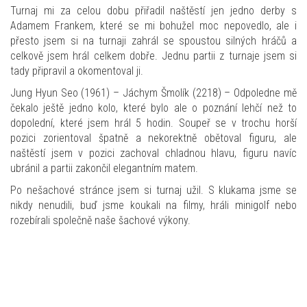
Turnaj mi za celou dobu přiřadil naštěstí jen jedno derby s
Adamem Frankem, které se mi bohužel moc nepovedlo, ale i
přesto jsem si na turnaji zahrál se spoustou silných hráčů a
celkově jsem hrál celkem dobře. Jednu partii z turnaje jsem si
tady připravil a okomentoval ji.
Jung Hyun Seo (1961) – Jáchym Šmolík (2218) – Odpoledne mě
čekalo ještě jedno kolo, které bylo ale o poznání lehčí než to
dopolední, které jsem hrál 5 hodin. Soupeř se v trochu horší
pozici zorientoval špatně a nekorektně obětoval figuru, ale
naštěstí jsem v pozici zachoval chladnou hlavu, figuru navíc
ubránil a partii zakončil elegantním matem.
Po nešachové stránce jsem si turnaj užil. S klukama jsme se
nikdy nenudili, buď jsme koukali na filmy, hráli minigolf nebo
rozebírali společně naše šachové výkony.