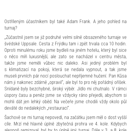
Ostříleným účastníkem byl také Adam Frank. A jeho pohled na
turnaj?
„Zúčastnil jsem se již podruhé velmi silně obsazeného turnaje ve
švédské Uppsale. Cesta z Frýdku tam i zpět trvala cca 10 hodin.
Oproti minulému roku jsme bydleli na jiném hotelu, který byl sice
o něco míň luxusnější, ale zato se nacházel v centru města,
takže jsme neměli vůbec nic daleko. Asi jediný problém byl
s klimatizací na pokoji, která se nedala vypnout, a tak jsme
museli prvních pár nocí poslouchat nepříjemné hučení. Pan Kůsa
nám ji nakonec zdárně „opravil“, ale byl to pro něj pořádný oříšek.
Snídaně byly bezchybné, široký výběr. Jídlo mi chutnalo. V rámci
úspory času a peněz jsme se vždycky ráno přejedli, abychom si
mohli dát jen lehký oběd. Na večeře jsme chodili vždy okolo půl
deváté do nedalekých „restaurací“.
Šachově se mi turnaj nepovedl, na začátku jsem měl o dost vyšší
cíle. Mrzí mě hlavně úplně zbytečná prohra ve 4. kole. Kdybych
alespoň remizoval, byl by to úplně jiný turnaj. Dále v 3. a 8. kole