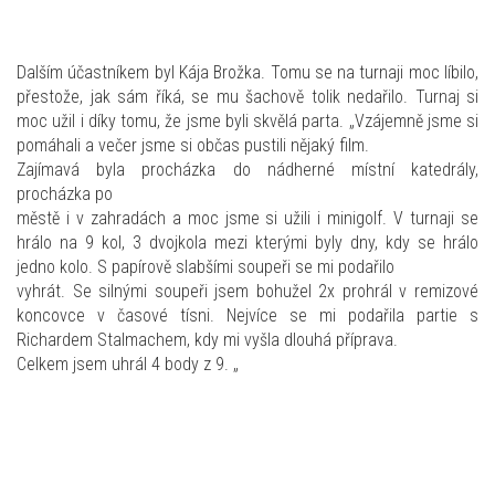
Dalším účastníkem byl Kája Brožka. Tomu se na turnaji moc líbilo,
přestože, jak sám říká, se mu šachově tolik nedařilo. Turnaj si
moc užil i díky tomu, že jsme byli skvělá parta. „Vzájemně jsme si
pomáhali a večer jsme si občas pustili nějaký film.
Zajímavá byla procházka do nádherné místní katedrály,
procházka po
městě i v zahradách a moc jsme si užili i minigolf. V turnaji se
hrálo na 9 kol, 3 dvojkola mezi kterými byly dny, kdy se hrálo
jedno kolo. S papírově slabšími soupeři se mi podařilo
vyhrát. Se silnými soupeři jsem bohužel 2x prohrál v remizové
koncovce v časové tísni. Nejvíce se mi podařila partie s
Richardem Stalmachem, kdy mi vyšla dlouhá příprava.
Celkem jsem uhrál 4 body z 9. „