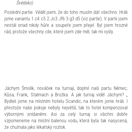
Švédsko)
Poslední partie. Věděl jsem, že do toho musím dát všechno. Hráli
jsme variantu 1.c4 c5 2.Jc3 Jf6 3.g3 d5 (viz partie). V partii jsem
nestál snad nikdy hůře a soupeře jsem přejel. Byl jsem hrozně
rád, protože všechny cíle, které jsem zde měl, tak mi vyšly.
Jáchym Šmolík, nováček na turnaji, doplnil naši partu Němec,
Kůsa, Frank, Stalmach a Brožka. A jak turnaj viděl Jáchym? „
Bydleli jsme na místním hotelu Scandic, na kterém jsme hráli. I
přestože naše pokoje nebyly největší, tak to hotel kompenzoval
výbornými snídaněmi. Asi za celý turnaj si všichni dobře
vzpomeneme na místní balenou vodu, která byla tak nasycená,
že chutnala jako lékařský roztok.