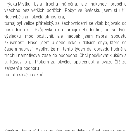
Frýdku-Místku byla trochu náročná, ale nakonec proběhlo
všechno bez větších potížích. Pobyt ve Švédsku jsem si užil.
Nechyběla ani skvělá atmosféra,
turnaj byl velice přátelský, za šachovnicemi se však bojovalo do
posledních sil. Svůj výkon na turnaji nehodnotím, co se týče
výsledku, moc pozitivně, ale naopak jsem nabral spoustu
zkušeností. Našel jsem u sebe několik dalších chyb, které se
časem napraví. Myslím, že mi tento týden dal opravdu hodně a
trochu namotivoval zase do budoucna. Chci poděkovat klukům a
p. Kůsovi s p. Piskem za skvělou společnost a svazu ČR za
zařízení a podporu
na tuto skvělou akci“.
Závěrem bych rád za nás všechny poděkoval Šachovému svazu