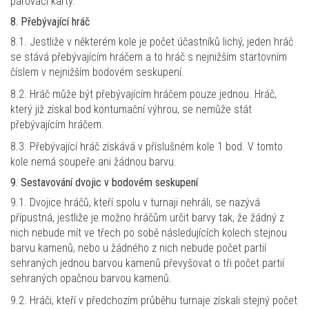
párovací karty.
8. Přebývající hráč
8.1. Jestliže v některém kole je počet účastníků lichý, jeden hráč
se stává přebývajícím hráčem a to hráč s nejnižším startovním
číslem v nejnižším bodovém seskupení.
8.2. Hráč může být přebývajícím hráčem pouze jednou. Hráč,
který již získal bod kontumační výhrou, se nemůže stát
přebývajícím hráčem.
8.3. Přebývající hráč získává v příslušném kole 1 bod. V tomto
kole nemá soupeře ani žádnou barvu.
9. Sestavování dvojic v bodovém seskupení
9.1. Dvojice hráčů, kteří spolu v turnaji nehráli, se nazývá
přípustná, jestliže je možno hráčům určit barvy tak, že žádný z
nich nebude mít ve třech po sobě následujících kolech stejnou
barvu kamenů, nebo u žádného z nich nebude počet partií
sehraných jednou barvou kamenů převyšovat o tři počet partií
sehraných opačnou barvou kamenů.
9.2. Hráči, kteří v předchozím průběhu turnaje získali stejný počet