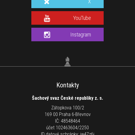
X
YouTube
Instagram
Kontakty
Šachový svaz České republiky z. s.
Zátopkova 100/2
169 00 Praha 6-Břevnov
IČ: 48548464
účet 102463604/2250
ID datové schránky: jw47z6j