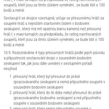
soupeřů, kteří jsou za tímto účelem vyměněni , se bude lišit o 100
bodů a méně.
Sestavují-li se dvojice vzestupně, určuje se přesuvnému hráči za
soupeře hráč s nejnižším startovním číslem v bodovém
seskupení , který má mít opačnou barvu kamenů než přesuvný
hráč ( v maxi-turnajích za předpokladu, že rating navrhovaných
soupeřů, kteří jsou za tímto účelem vyměněni, se bude lišit o 100
bodů a méně
10.9. Rozeznáváme 4 typy přesuvných hráčů podle jejich původu
a přípustnosti sestavování dvojic v sousedním bodovém
seskupení tak, jak jsou dále uvedeni v sestupném pořadí
nevýhod
přesuvný hráč, který byl přesunut do právě
zpracovávaného seskupení a nemá přípustného soupeře v
sousedním bodovém seskupení
přesuvný hráč, který do té doby nebyl přesunut do právě
zpracovávaného bodového seskupení a má přípustného
soupeře v sousedním bodovém seskupení
přesuvný hráč, který nemá přípustného soupeře v