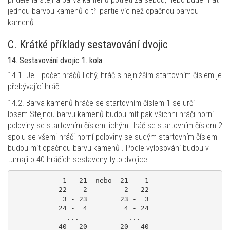
jednou barvou kamenů o tři partie víc než opačnou barvou
kamenů.
C. Krátké příklady sestavování dvojic
14. Sestavování dvojic 1. kola
14.1. Je-li počet hráčů lichý, hráč s nejnižším startovním číslem je
přebývající hráč
14.2. Barva kamenů hráče se startovním číslem 1 se určí
losem.Stejnou barvu kamenů budou mít pak všichni hráči horní
poloviny se startovním číslem lichým Hráč se startovním číslem 2
spolu se všemi hráči horní poloviny se sudým startovním číslem
budou mít opačnou barvu kamenů . Podle vylosování budou v
turnaji o 40 hráčích sestaveny tyto dvojice:
            1 - 21  nebo  21 -  1

           22 -  2         2 - 22

            3 - 23        23 -  3

           24 -  4         4 - 24

             ...            ...
