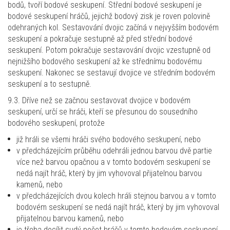
bodů, tvoří bodové seskupení. Střední bodové seskupení je
bodové seskupení hráčů, jejichž bodový zisk je roven polovině
odehraných kol. Sestavování dvojic začíná v nejvyšším bodovém
seskupení a pokračuje sestupně až před střední bodové
seskupení. Potom pokračuje sestavování dvojic vzestupně od
nejnižšího bodového seskupení až ke střednímu bodovému
seskupení. Nakonec se sestavují dvojice ve středním bodovém
seskupení a to sestupně.
9.3. Dříve než se začnou sestavovat dvojice v bodovém
seskupení, určí se hráči, kteří se přesunou do sousedního
bodového seskupení, protože
již hráli se všemi hráči svého bodového seskupení, nebo
v předcházejícím průběhu odehráli jednou barvou dvě partie
více než barvou opačnou a v tomto bodovém seskupení se
nedá najít hráč, který by jim vyhovoval přijatelnou barvou
kamenů, nebo
v předcházejících dvou kolech hráli stejnou barvou a v tomto
bodovém seskupení se nedá najít hráč, který by jim vyhovoval
přijatelnou barvou kamenů, nebo
je třeba docílit sudý počet hráčů v tomto bodovém seskupení.