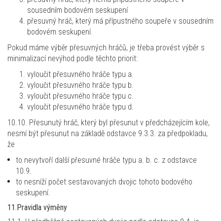
sousedním bodovém seskupení
přesuvný hráč, který má přípustného soupeře v sousedním
bodovém seskupení.
Pokud máme výběr přesuvných hráčů, je třeba provést výběr s
minimalizací nevýhod podle těchto priorit:
vyloučit přesuvného hráče typu a.
vyloučit přesuvného hráče typu b.
vyloučit přesuvného hráče typu c.
vyloučit přesuvného hráče typu d.
10.10. Přesunutý hráč, který byl přesunut v předcházejícím kole,
nesmí být přesunut na základě odstavce 9.3.3. za předpokladu,
že
to nevytvoří další přesuvné hráče typu a. b. c. z odstavce
10.9.
to nesníží počet sestavovaných dvojic tohoto bodového
seskupení.
11.Pravidla výměny