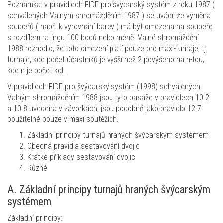
Poznámka: v pravidlech FIDE pro švýcarský systém z roku 1987 (
schválených Valným shromážděním 1987 ) se uvádí, že výměna
soupeřů ( např. k vyrovnání barev ) má být omezena na soupeře
s rozdílem ratingu 100 bodů nebo méně. Valné shromáždění
1988 rozhodlo, že toto omezení platí pouze pro maxi-turnaje, tj.
turnaje, kde počet účastníků je vyšší než 2 povýšeno na n-tou,
kde n je počet kol.
V pravidlech FIDE pro švýcarský systém (1998) schválených
Valným shromážděním 1988 jsou tyto pasáže v pravidlech 10.2.
a 10.8 uvedena v závorkách, jsou podobně jako pravidlo 12.7.
použitelné pouze v maxi-soutěžích.
Základní principy turnajů hraných švýcarským systémem
Obecná pravidla sestavování dvojic
Krátké příklady sestavování dvojic
Různé
A. Základní principy turnajů hraných švýcarským
systémem
Základní principy: