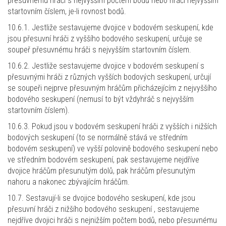
přesuvnému hráči s nejvyšším počtem bodů nebo hráči nejvyšším
startovním číslem, je-li rovnost bodů.
10.6.1. Jestliže sestavujeme dvojice v bodovém seskupení, kde
jsou přesuvní hráči z vyššího bodového seskupení, určuje se
soupeř přesuvnému hráči s nejvyšším startovním číslem.
10.6.2. Jestliže sestavujeme dvojice v bodovém seskupení s
přesuvnými hráči z různých vyšších bodových seskupení, určují
se soupeři nejprve přesuvným hráčům přicházejícím z nejvyššího
bodového seskupení (nemusí to být vždyhráč s nejvyšším
startovním číslem).
10.6.3. Pokud jsou v bodovém seskupení hráči z vyšších i nižších
bodových seskupení (to se normálně stává ve středním
bodovém seskupení) ve vyšší polovině bodového seskupení nebo
ve středním bodovém seskupení, pak sestavujeme nejdříve
dvojice hráčům přesunutým dolů, pak hráčům přesunutým
nahoru a nakonec zbývajícím hráčům.
10.7. Sestavují-li se dvojice bodového seskupení, kde jsou
přesuvní hráči z nižšího bodového seskupení , sestavujeme
nejdříve dvojici hráči s nejnižším počtem bodů, nebo přesuvnému