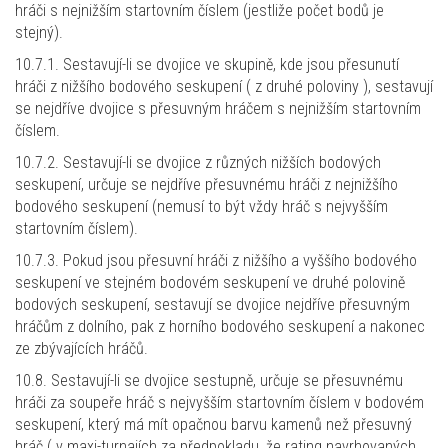
hráči s nejnižším startovním číslem (jestliže počet bodů je
stejný).
10.7.1. Sestavují-li se dvojice ve skupině, kde jsou přesunutí
hráči z nižšího bodového seskupení ( z druhé poloviny ), sestavují
se nejdříve dvojice s přesuvným hráčem s nejnižším startovním
číslem.
10.7.2. Sestavují-li se dvojice z různých nižších bodových
seskupení, určuje se nejdříve přesuvnému hráči z nejnižšího
bodového seskupení (nemusí to být vždy hráč s nejvyšším
startovním číslem).
10.7.3. Pokud jsou přesuvní hráči z nižšího a vyššího bodového
seskupení ve stejném bodovém seskupení ve druhé polovině
bodových seskupení, sestavují se dvojice nejdříve přesuvným
hráčům z dolního, pak z horního bodového seskupení a nakonec
ze zbývajících hráčů.
10.8. Sestavují-li se dvojice sestupně, určuje se přesuvnému
hráči za soupeře hráč s nejvyšším startovním číslem v bodovém
seskupení, který má mít opačnou barvu kamenů než přesuvný
hráč ( v maxi-turnajích za předpokladu, že rating navrhovaných