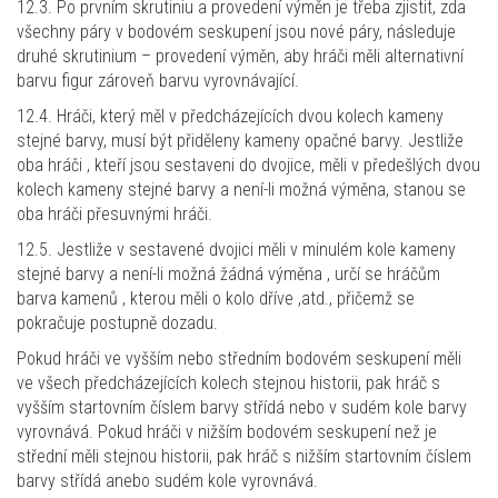
12.3. Po prvním skrutiniu a provedení výměn je třeba zjistit, zda
všechny páry v bodovém seskupení jsou nové páry, následuje
druhé skrutinium – provedení výměn, aby hráči měli alternativní
barvu figur zároveň barvu vyrovnávající.
12.4. Hráči, který měl v předcházejících dvou kolech kameny
stejné barvy, musí být přiděleny kameny opačné barvy. Jestliže
oba hráči , kteří jsou sestaveni do dvojice, měli v předešlých dvou
kolech kameny stejné barvy a není-li možná výměna, stanou se
oba hráči přesuvnými hráči.
12.5. Jestliže v sestavené dvojici měli v minulém kole kameny
stejné barvy a není-li možná žádná výměna , určí se hráčům
barva kamenů , kterou měli o kolo dříve ,atd., přičemž se
pokračuje postupně dozadu.
Pokud hráči ve vyšším nebo středním bodovém seskupení měli
ve všech předcházejících kolech stejnou historii, pak hráč s
vyšším startovním číslem barvy střídá nebo v sudém kole barvy
vyrovnává. Pokud hráči v nižším bodovém seskupení než je
střední měli stejnou historii, pak hráč s nižším startovním číslem
barvy střídá anebo sudém kole vyrovnává.