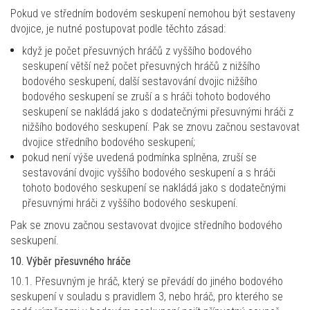
Pokud ve středním bodovém seskupení nemohou být sestaveny
dvojice, je nutné postupovat podle těchto zásad:
když je počet přesuvných hráčů z vyššího bodového
seskupení větší než počet přesuvných hráčů z nižšího
bodového seskupení, další sestavování dvojic nižšího
bodového seskupení se zruší a s hráči tohoto bodového
seskupení se nakládá jako s dodatečnými přesuvnými hráči z
nižšího bodového seskupení. Pak se znovu začnou sestavovat
dvojice středního bodového seskupení;
pokud není výše uvedená podmínka splněna, zruší se
sestavování dvojic vyššího bodového seskupení a s hráči
tohoto bodového seskupení se nakládá jako s dodatečnými
přesuvnými hráči z vyššího bodového seskupení.
Pak se znovu začnou sestavovat dvojice středního bodového
seskupení.
10. Výběr přesuvného hráče
10.1. Přesuvným je hráč, který se převádí do jiného bodového
seskupení v souladu s pravidlem 3, nebo hráč, pro kterého se