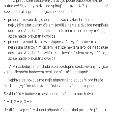
11.1. U předběžně sestavených dvojic podle odstavce 9.4. je
nutno ověřit, zda tyto dvojice splňují odstavec A.2. ( tito dva hráči
spolu nehráli v předcházejících kolech) a že
při sestavování dvojic sestupně začal výběr hráčem s
nejvyšším startovním číslem; jestliže některá dvojice nesplňuje
odstavec A.2., hráč s nižším startovním číslem se vyměňuje,
až se najde přípustná dvojice
při sestavování dvojic vzestupně začal výběr hráčem s
nejnižším startovním číslem, jestliže některá dvojice nesplňuje
odstavec A.2., hráč s vyšším startovním číslem se vyměňuje,
až se najde přípustná dvojice.
11.2. V následujícím příkladu jsou postupně sestavovány dvojice
v šestičlenném bodovém seskupení hráčů sestupně
1. Nejdříve se pokoušíme najít přípustného soupeře pro hráče
čís.1 s nejvyšším startovním čísle v bodovém seskupení.
Šest hráčů v bodovém seskupení dává tento návrh dvojic
1 – 4, 2 – 5, 3 – 6
Jestliže dvojice 1 – 4 není přípustná například proto, že již spolu