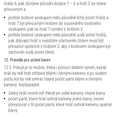
hráče 6, pak zůstane původní dvojice 1 – 6 a hráč 2 se stane
přesuvným a
jestliže bodové seskupení mělo původně lichý počet hráčů a
hráč 7 byl přesuvným hráčem do sousedního bodového
seskupení, pak se hráč 7 vymění s hráčem 2
jestliže bodové seskupení mělo původně sudý počet hráčů,
pak zbývající hráč s nejnižším startovním číslem musí být
přesunut společně s hráčem 2, aby v bodovém seskupení byl
zachován sudý počet členů.
12. Pravidla pro určení barev
12.2. Pokud je to možné, třeba i pomocí dalších výměn, každý
hráč by měl hrát střídavě bílými i černými kameny a po sudém
počtu kol by měl sehrát stejný počet partií bílými a černými
kameny. Každopádně
žádný hráč nesmí mít třikrát po sobě kameny stejné barvy
počet partií, které hráč sehrál kameny jedné barvy, nesmí
převyšovat o tři počet partií, které hráč sehrál kameny opačné
barvy.