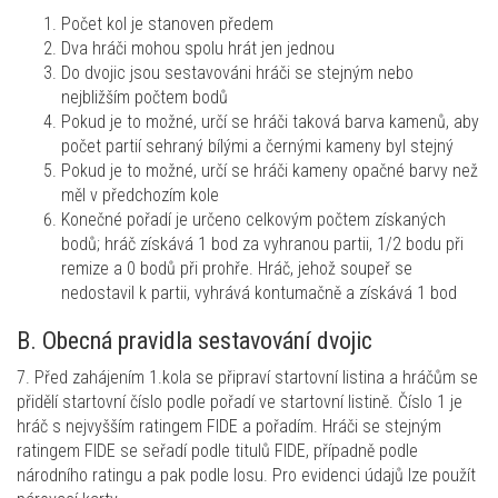
Počet kol je stanoven předem
Dva hráči mohou spolu hrát jen jednou
Do dvojic jsou sestavováni hráči se stejným nebo
nejbližším počtem bodů
Pokud je to možné, určí se hráči taková barva kamenů, aby
počet partií sehraný bílými a černými kameny byl stejný
Pokud je to možné, určí se hráči kameny opačné barvy než
měl v předchozím kole
Konečné pořadí je určeno celkovým počtem získaných
bodů; hráč získává 1 bod za vyhranou partii, 1/2 bodu při
remize a 0 bodů při prohře. Hráč, jehož soupeř se
nedostavil k partii, vyhrává kontumačně a získává 1 bod
B. Obecná pravidla sestavování dvojic
7. Před zahájením 1.kola se připraví startovní listina a hráčům se
přidělí startovní číslo podle pořadí ve startovní listině. Číslo 1 je
hráč s nejvyšším ratingem FIDE a pořadím. Hráči se stejným
ratingem FIDE se seřadí podle titulů FIDE, případně podle
národního ratingu a pak podle losu. Pro evidenci údajů lze použít