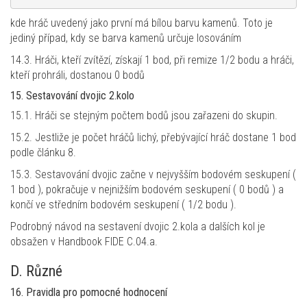
kde hráč uvedený jako první má bílou barvu kamenů. Toto je
jediný případ, kdy se barva kamenů určuje losováním
14.3. Hráči, kteří zvítězí, získají 1 bod, při remize 1/2 bodu a hráči,
kteří prohráli, dostanou 0 bodů
15. Sestavování dvojic 2.kolo
15.1. Hráči se stejným počtem bodů jsou zařazeni do skupin.
15.2. Jestliže je počet hráčů lichý, přebývající hráč dostane 1 bod
podle článku 8.
15.3. Sestavování dvojic začne v nejvyšším bodovém seskupení (
1 bod ), pokračuje v nejnižším bodovém seskupení ( 0 bodů ) a
končí ve středním bodovém seskupení ( 1/2 bodu ).
Podrobný návod na sestavení dvojic 2.kola a dalších kol je
obsažen v Handbook FIDE C.04.a.
D. Různé
16. Pravidla pro pomocné hodnocení