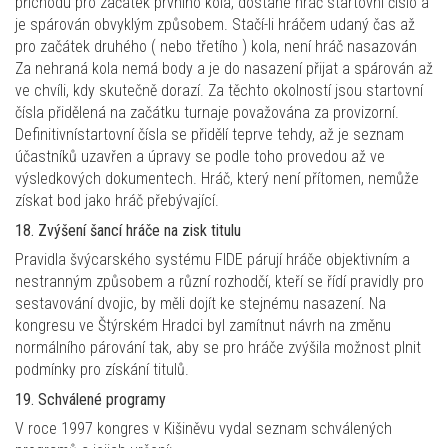
příchodu pro začátek prvního kola, dostane hráč startovní číslo a
je spárován obvyklým způsobem. Stačí-li hráčem udaný čas až
pro začátek druhého ( nebo třetího ) kola, není hráč nasazován
Za nehraná kola nemá body a je do nasazení přijat a spárován až
ve chvíli, kdy skutečně dorazí. Za těchto okolností jsou startovní
čísla přidělená na začátku turnaje považována za provizorní.
Definitivnístartovní čísla se přidělí teprve tehdy, až je seznam
účastníků uzavřen a úpravy se podle toho provedou až ve
výsledkových dokumentech. Hráč, který není přítomen, nemůže
získat bod jako hráč přebývající.
18. Zvýšení šancí hráče na zisk titulu
Pravidla švýcarského systému FIDE párují hráče objektivním a
nestranným způsobem a různí rozhodčí, kteří se řídí pravidly pro
sestavování dvojic, by měli dojít ke stejnému nasazení. Na
kongresu ve Štýrském Hradci byl zamítnut návrh na změnu
normálního párování tak, aby se pro hráče zvýšila možnost plnit
podmínky pro získání titulů.
19. Schválené programy
V roce 1997 kongres v Kišiněvu vydal seznam schválených