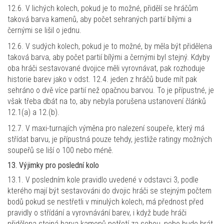
12.6. V lichých kolech, pokud je to možné, přidělí se hráčům
taková barva kamenů, aby počet sehraných partií bílými a
černými se lišil o jednu.
12.6. V sudých kolech, pokud je to možné, by měla být přidělena
taková barva, aby počet partií bílými a černými byl stejný. Kdyby
oba hráči sestavované dvojice měli vyrovnávat, pak rozhoduje
historie barev jako v odst. 12.4. jeden z hráčů bude mít pak
sehráno o dvě více partií než opačnou barvou. To je přípustné, je
však třeba dbát na to, aby nebyla porušena ustanovení článků
12.1(a) a 12.(b).
12.7. V maxi-turnajích výměna pro nalezení soupeře, který má
střídat barvu, je přípustná pouze tehdy, jestliže ratingy možných
soupeřů se liší o 100 nebo méně.
13. Výjimky pro poslední kolo
13.1. V posledním kole pravidlo uvedené v odstavci 3, podle
kterého mají být sestavováni do dvojic hráči se stejným počtem
bodů pokud se nestřetli v minulých kolech, má přednost před
pravidly o střídání a vyrovnávání barev, i když bude hráči
přidělena stejná barva kamenů potřetí za sebou, nebo bude hrát