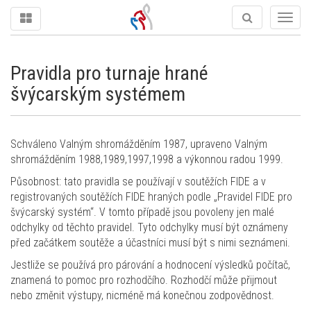
Togg
navig
Pravidla pro turnaje hrané
švýcarským systémem
Schváleno Valným shromážděním 1987, upraveno Valným
shromážděním 1988,1989,1997,1998 a výkonnou radou 1999.
Působnost: tato pravidla se používají v soutěžích FIDE a v
registrovaných soutěžích FIDE hraných podle „Pravidel FIDE pro
švýcarský systém“. V tomto případě jsou povoleny jen malé
odchylky od těchto pravidel. Tyto odchylky musí být oznámeny
před začátkem soutěže a účastníci musí být s nimi seznámeni.
Jestliže se používá pro párování a hodnocení výsledků počítač,
znamená to pomoc pro rozhodčího. Rozhodčí může přijmout
nebo změnit výstupy, nicméně má konečnou zodpovědnost.