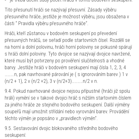
Tito přesunutí hráči se nazývají přesuvní. Zásady výběru
přesuvného hráče, jestliže je možnost výběru, jsou obsažena v
části “ Pravidla výběru přesuvného hráče“.
Hráči, kteří zůstanou v bodovém seskupení po převedení
přesuvných hráčů, se seřadí podle startovních čísel. Rozdělí se
na horní a dolní polovinu, hráči horní poloviny se pokusně spárují
s hráči dolní poloviny. Tyto dvojice se nazývají dvojice navržené,
které musí být potvrzeny po prověření slučitelnosti a vhodné
barvy. Jestliže hráči v bodovém seskupení mají čísla 1, 2, 3, 4
……….n, pak navrhované párování je ( s ignorováním barev ) 1 v
(n/2 + 1), 2 v (n/2 +2), 3 v (n/2+3)…………n/2 v n.
9.4. Pokud navrhované dvojice nejsou přípustné (hráči již spolu
hráli) vymění se v takové dvojici hráč s nižším startovním číslem
za jiného hráče ze stejného bodového seskupení. Další výměny
soupeřů mají umožnit střídání nebo vyrovnání barev. Provádění
těchto výměn je popsáno v „pravidlech výměn“.
9.5. Sestavování dvojic blokovaného středního bodového
seskupení: