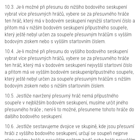
10.3. Je-li možné při přesunu do nižšího bodového seskupení
vybrat více přesuvných hráčů, vybere se za přesuvného hráče
ten hráč, který má v bodovém seskupení nejnižší startovní číslo a
přitom má v nižším bodovém seskupení přípustného soupeře,
který ještě nebyl určen za soupeře přesuvným hráčům s vyšším
bodovým ziskem nebo s vyšším startovním číslem.
10.4. Je-li možné při přesunu do vyššího bodového seskupení
vybrat více přesuvných hráčů, vybere se za přesuvného hráče
ten hráč, který má v bodovém seskupení nejvyšší startovní číslo
a přitom má ve vyšším bodovém seskupenípřípustného soupeře,
který ještě nebyl určen za soupeře přesuvným hráčům s nižším
bodovým ziskem nebo s nižším startovním číslem.
10.5. Jestliže navržený přesuvný hráč nemá přípustného
soupeře v nejbližším bodovém seskupení, musíme určit jiného
přesuvného hráče ; není-li to možné, přesuneme tohoto hráče do
dalšího bodového seskupení.
10.6. Jestliže sestavujeme dvojice ve skupině, kde jsou přesuvní
hráči z vyššího bodového seskupení, určují se soupeři nejprve