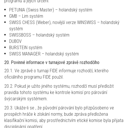
programů a jejich určení:
PETUNIA (Swiss Master) – holandský systém
GMB – Lim systém
SWISS CHESS (Weber), novější verze WINSWISS – holandský
systém
SWISSBOSS – holandský systém
DUBOV
BURSTEIN systém
SWISS MANAGER – holandský systém
20. Povinné informace v turnajové zprávě rozhodčího
20.1. Ve zprávě o turnaji FIDE informuje rozhodčí, kterého
oficiálního programu FIDE použil.
20.2. Pokud je užito jiného systému, rozhodčí musí předložit
pravidla tohoto systému ke kontrole komisí pro párování
švýcarským systémem.
20.3. Ukáže-li se , že původní párování bylo přizpůsobeno ve
prospěch hráče k získání normy, bude zpráva předložena
klasifikační komisi, aby prostřednictvím etické komise byla přijata
disciplinární opatření