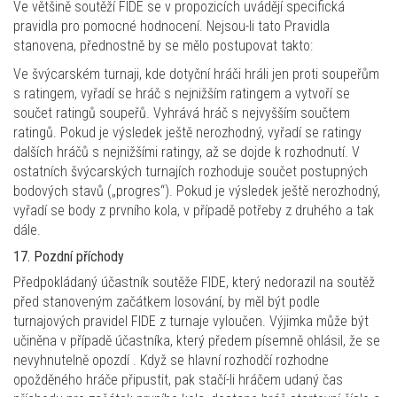
Ve většině soutěží FIDE se v propozicích uvádějí specifická
pravidla pro pomocné hodnocení. Nejsou-li tato Pravidla
stanovena, přednostně by se mělo postupovat takto:
Ve švýcarském turnaji, kde dotyční hráči hráli jen proti soupeřům
s ratingem, vyřadí se hráč s nejnižším ratingem a vytvoří se
součet ratingů soupeřů. Vyhrává hráč s nejvyšším součtem
ratingů. Pokud je výsledek ještě nerozhodný, vyřadí se ratingy
dalších hráčů s nejnižšími ratingy, až se dojde k rozhodnutí. V
ostatních švýcarských turnajích rozhoduje součet postupných
bodových stavů („progres“). Pokud je výsledek ještě nerozhodný,
vyřadí se body z prvního kola, v případě potřeby z druhého a tak
dále.
17. Pozdní příchody
Předpokládaný účastník soutěže FIDE, který nedorazil na soutěž
před stanoveným začátkem losování, by měl být podle
turnajových pravidel FIDE z turnaje vyloučen. Výjimka může být
učiněna v případě účastníka, který předem písemně ohlásil, že se
nevyhnutelně opozdí . Když se hlavní rozhodčí rozhodne
opožděného hráče připustit, pak stačí-li hráčem udaný čas