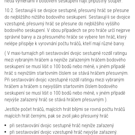
nedá výměnami v bodovém seskupení najít přípustný soupeř.
10.2. Sestavují-li se dvojice sestupně, přesuvný hráč se přesune
do nejbližšího nižšího bodového seskupení. Sestavují-li se dvojice
vzestupně, přesuvný hráč se přesune do nejbližšího vyššího
bodového seskupení. V obou případech se pro hráče určí nejprve
správné barvy a za přesuvného hráče se vybere ten hráč, který
nelépe přispěje k vyrovnání počtu hráčů, kteří mají různé barvy.
( V maxi-turnajích při sestavování dvojic sestupně rozdíl ratingu
mezi vybraným hráčem a nejníže zařazeným hráčem bodového
seskupení se musí lišit o 100 bodů nebo méně, v jiném případě
hráč s nejnižším startovním číslem se stává hráčem přesuvným.
Při sestavování dvojic vzestupně rozdíl ratingu mezi vybraným
hráčem a hráčem s nejvyšším startovním číslem bodového
seskupení se musí lišit o 100 bodů nebo méně, v jiném případě
nejvýše zařazený hráč se stává hráčem přesuvným ).
Jestliže počet hráčů, majících hrát bílými se rovná počtu hráčů
majících hrát černými, pak se zvolí jako přesuvný hráč
při sestavování dvojic sestupně hráč nejníže zařazený
při sestavování dvojic vzestupně hráč nejvýše zařazený.