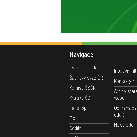
Navigace
Úvodní stránka
Intuitivní filt
Šachový svaz ČR
Kontakty / 
Komise ŠSČR
Archiv star
Krajské ŠS
webu
Fanshop
Ochrana os
údajů
Elo
Newsletter
Oddíly