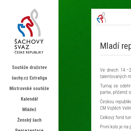
Mladí rep
Soutěže družstev
Ve dnech 14.–27
talentovaných ml
šachy.cz Extraliga
Turnaj se odehr
Mistrovské soutěže
partie, přičemž 
Kalendář
Českou republik
CM Vojtěch Velím
Mládež
Celkový fond turn
Ženský šach
První kolo je na
Reprezentace