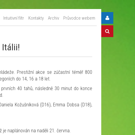
Intuitivní filtr
Kontakty
Archiv
Průvodce webem
tálii!
ládeže. Prestižní akce se zúčastní téměř 800
oriích do 14, 16 a 18 let.
 prvních 40 tahů, následně 30 minut do konce
d.
 Daniela Kožušníková (D16), Emma Dobsa (D18),
nž je naplánován na naděli 21. června.