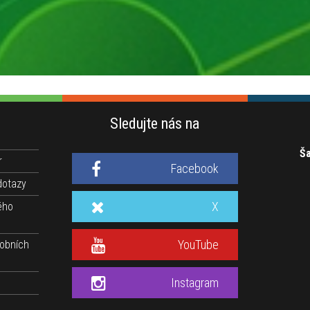
Sledujte nás na
Ša
r
Facebook
dotazy
X
ého
YouTube
obních
Instagram