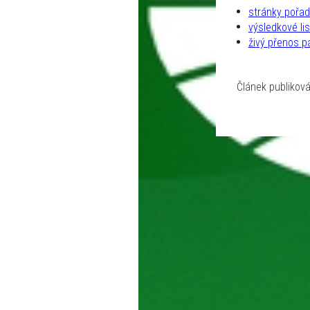
stránky pořad
výsledkové lis
živý přenos pa
Článek publiková