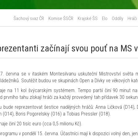
Šachový svaz ČR
Komise ŠSČR
Krajské ŠS
Elo
Oddíly
Hráči
rezentanti začínají svou pouť na MS v I
. června se v itaském Montesilvanu uskuteční Mistrovství světa m
ádežníků. Soutěžit budou ve skupinách Open a Dívky ve věkových kateg
aje na 11 kol švýcarským systémem. Tempo partií činí 90 minut na
od prvního tahu získají hráči za každý provedený tah přídavek 30 sekun
u bude reprezentovat šestice nadějných hráčů: Anna Ličková (D14),
 (O14), Boris Pogorelskiy (O16) a Tobias Pressler (O18).
aje činí 20 tisíc euro (cca 0,5 milionu Kč).
 programu v pondělí 15. června. Účastníci mají k dispozici volný den, je