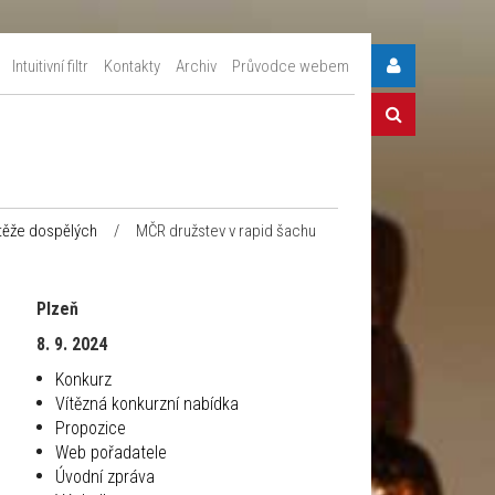
Intuitivní filtr
Kontakty
Archiv
Průvodce webem
těže dospělých
/
MČR družstev v rapid šachu
Plzeň
8. 9. 2024
Konkurz
Vítězná konkurzní nabídka
Propozice
Web pořadatele
Úvodní zpráva