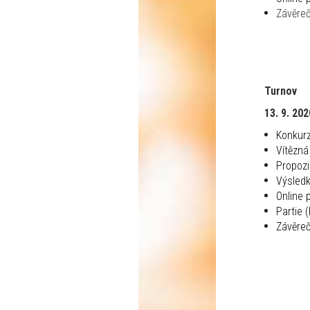
Závěre
Turnov
13. 9. 202
Konkur
Vítězná
Propoz
Výsled
Online 
Partie 
Závěre