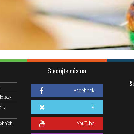
Sledujte nás na
Ša
r
Facebook
dotazy
X
ého
YouTube
obních