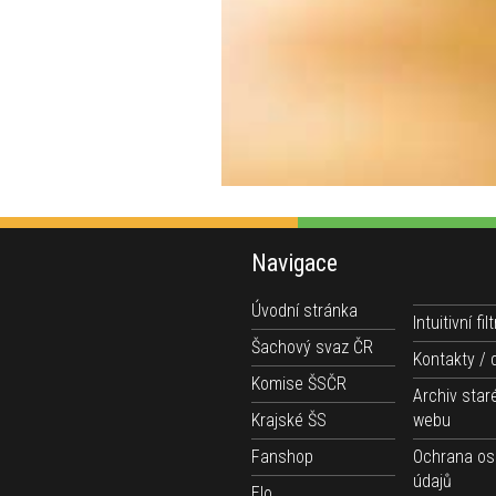
Navigace
Úvodní stránka
Intuitivní filt
Šachový svaz ČR
Kontakty / 
Komise ŠSČR
Archiv star
Krajské ŠS
webu
Fanshop
Ochrana os
údajů
Elo