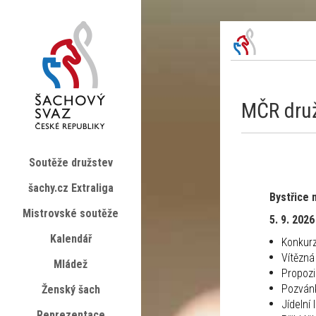
MČR druž
Soutěže družstev
šachy.cz Extraliga
Bystřice 
Mistrovské soutěže
5. 9. 2026
Kalendář
Konkur
Vítězná
Mládež
Propoz
Pozván
Ženský šach
Jídelní 
Reprezentace