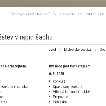
Šachový svaz ČR
Komise ŠSČR
Krajské ŠS
Elo
Oddíly
Hráči
stev v rapid šachu
Úvod
/
Mistrovské soutěže
/
Sou
nad Pernštejnem
Bystřice pod Pernštejněm
6. 9. 2025
z
Konkurz
 konkurzní nabídka
Opakovaný konkurz
ice
Vítězná konkurzní nabídka
ka
Propozice
lístek
Přihláška