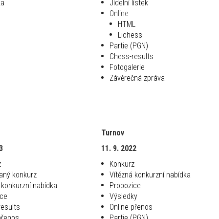
ka
Jídelní lístek
Online
HTML
Lichess
Partie (PGN)
Chess-results
Fotogalerie
Závěrečná zpráva
Turnov
3
11. 9. 2022
z
Konkurz
aný konkurz
Vítězná konkurzní nabídka
 konkurzní nabídka
Propozice
ice
Výsledky
esults
Online přenos
přenos
Partie (PGN)