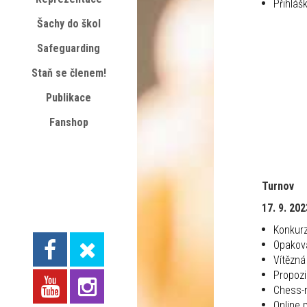
Přihláš
Šachy do škol
Safeguarding
Staň se členem!
Publikace
Fanshop
Turnov
17. 9. 202
Konkur
Opakov
Vítězná
Propoz
Chess-r
Online 