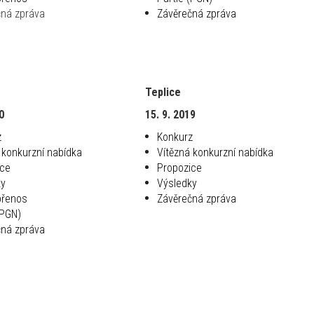
čná zpráva
Závěrečná zpráva
Teplice
0
15. 9. 2019
z
Konkurz
 konkurzní nabídka
Vítězná konkurzní nabídka
ice
Propozice
ky
Výsledky
přenos
Závěrečná zpráva
(PGN)
čná zpráva