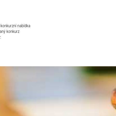
 konkurzní nabídka
aný konkurz
z