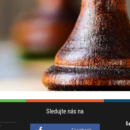
Sledujte nás na
Ša
r