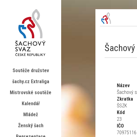
Šachový 
Soutěže družstev
šachy.cz Extraliga
Název
Šachový s
Mistrovské soutěže
Zkratka
Kalendář
ŠSZK
Kód
Mládež
23
Ženský šach
IČO
70975116
Reprezentace