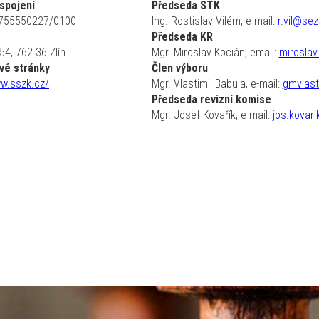
spojení
Předseda STK
6755550227/0100
Ing. Rostislav Vilém, e-mail:
r.vil@se
Předseda KR
4, 762 36 Zlín
Mgr. Miroslav Kocián, email:
mirosla
vé stránky
Člen výboru
ww.sszk.cz/
Mgr. Vlastimil Babula, e-mail:
gmvlas
Předseda revizní komise
Mgr. Josef Kovařík, e-mail:
jos.kovar