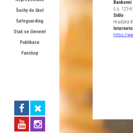
Bankovní 
č.ú. 123-
Šachy do škol
Sídlo
Safeguarding
Hradská 85
Interneto
Staň se členem!
https://w
Publikace
Fanshop