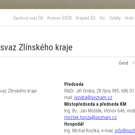
Šachový svaz ČR
Komise ŠSČR
Krajské ŠS
Elo
Oddíly
Hráči
svaz Zlínského kraje
Úvod
/
Předseda
vaz Zlínského kraje
RNDr. Jiří Ondra, 28.října 985, 686 0
mail:
jiondra@seznam.cz
Místopředseda a předseda KM
Ing. Bc. Jan Moštěk, Vlčnov 646, mobi
mostek.honza@seznam.cz
Hospodář
Ing. Michal Kostka, e-mail:
info@mich