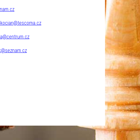
znam.cz
v.kocian@tescoma.cz
ta@centrum.cz
ik@seznam.cz