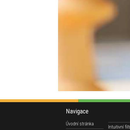
Navigace
Úvodní stránka
Intuitivní filt