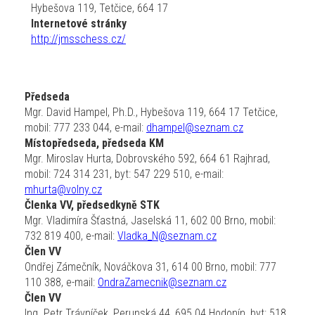
Hybešova 119, Tetčice, 664 17
Internetové stránky
http://jmsschess.cz/
Předseda
Mgr. David Hampel, Ph.D., Hybešova 119, 664 17 Tetčice,
mobil: 777 233 044, e-mail:
dhampel@seznam.cz
Místopředseda, předseda KM
Mgr. Miroslav Hurta, Dobrovského 592, 664 61 Rajhrad,
mobil: 724 314 231, byt: 547 229 510, e-mail:
mhurta@volny.cz
Členka VV, předsedkyně STK
Mgr. Vladimíra Šťastná, Jaselská 11, 602 00 Brno, mobil:
732 819 400, e-mail:
Vladka_N@seznam.cz
Člen VV
Ondřej Zámečník, Nováčkova 31, 614 00 Brno, mobil: 777
110 388, e-mail:
OndraZamecnik@seznam.cz
Člen VV
Ing. Petr Trávníček, Perunská 44, 695 04 Hodonín, byt: 518