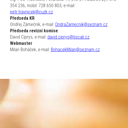
354 236, mobil: 728 650 803, e-mail:
petr.travnicek@cuzk.cz
Předseda KR
Ondřej Zámečník, e-mail:
OndraZamecnik@seznam.cz
Předseda revizní komise
David Ciprys, e-mail:
david.ciprys@tiscali.cz
Webmaster
Milan Boháček, e-mail:
BohacekMilan@seznam.cz