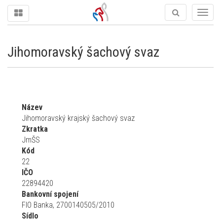
Togg
navig
Jihomoravský šachový svaz
Název
Jihomoravský krajský šachový svaz
Zkratka
JmŠS
Kód
22
IČO
22894420
Bankovní spojení
FIO Banka, 2700140505/2010
Sídlo