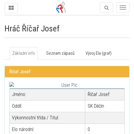
Togg
navig
Hráč Říčař Josef
Základní info
Seznam zápasů
Vývoj Ela (graf)
Říčař Josef
Jméno:
Říčař Josef
Oddíl:
SK Děčín
Výkonnostní třída / Titul:
Elo národní:
0