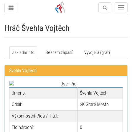
Togg
navig
Hráč Švehla Vojtěch
Základní info
Seznam zápasů
Vývoj Ela (graf)
Švehla Vojtěch
Jméno:
Švehla Vojtěch
Oddíl:
ŠK Staré Město
Výkonnostní třída / Titul:
Elo národní:
0