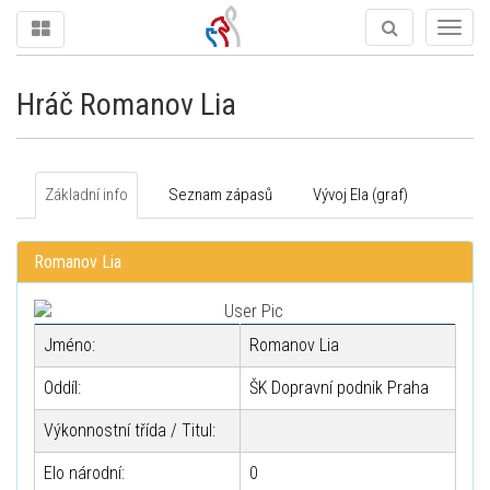
Togg
navig
Hráč Romanov Lia
Základní info
Seznam zápasů
Vývoj Ela (graf)
Romanov Lia
Jméno:
Romanov Lia
Oddíl:
ŠK Dopravní podnik Praha
Výkonnostní třída / Titul:
Elo národní:
0