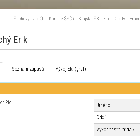
Šachový svaz ČR
Komise ŠSČR
Krajské ŠS
Elo
Oddíly
Hráči
chý Erik
o
Seznam zápasů
Vývoj Ela (graf)
Jméno:
Oddíl:
Výkonnostní třída / Ti