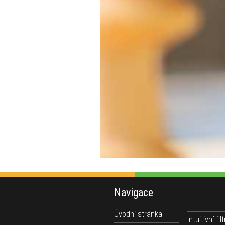
Navigace
Úvodní stránka
Intuitivní filt