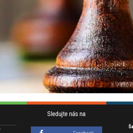
Sledujte nás na
Ša
r