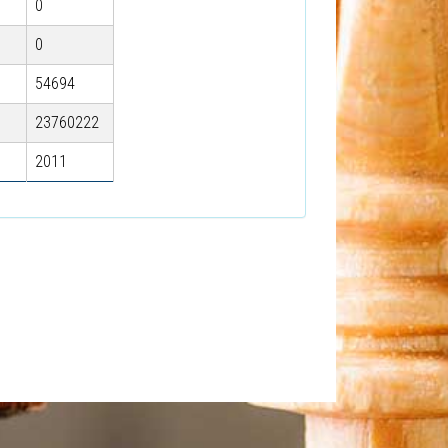
0
0
54694
23760222
2011