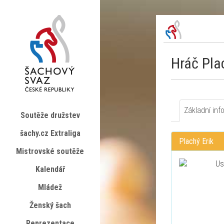
Hráč Pla
Základní inf
Soutěže družstev
šachy.cz Extraliga
Plachý Erik
Mistrovské soutěže
Kalendář
Mládež
Ženský šach
Reprezentace