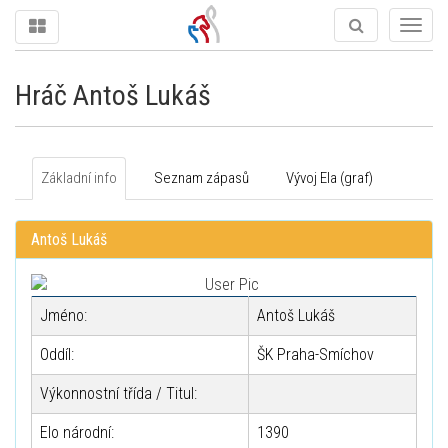
Togg
navig
Hráč Antoš Lukáš
Základní info
Seznam zápasů
Vývoj Ela (graf)
Antoš Lukáš
Jméno:
Antoš Lukáš
Oddíl:
ŠK Praha-Smíchov
Výkonnostní třída / Titul:
Elo národní:
1390