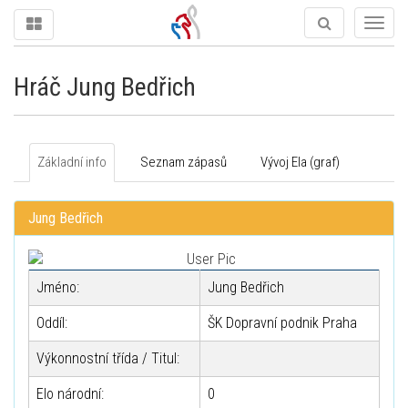
Togg
navig
Hráč Jung Bedřich
Základní info
Seznam zápasů
Vývoj Ela (graf)
Jung Bedřich
Jméno:
Jung Bedřich
Oddíl:
ŠK Dopravní podnik Praha
Výkonnostní třída / Titul:
Elo národní:
0