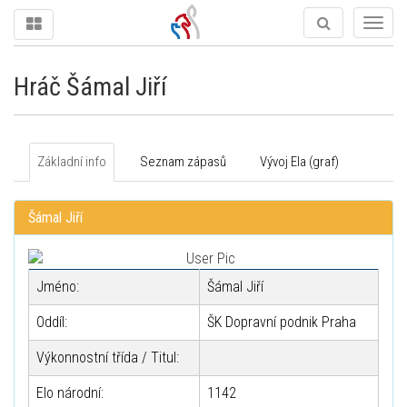
Togg
navig
Hráč Šámal Jiří
Základní info
Seznam zápasů
Vývoj Ela (graf)
Šámal Jiří
Jméno:
Šámal Jiří
Oddíl:
ŠK Dopravní podnik Praha
Výkonnostní třída / Titul:
Elo národní:
1142