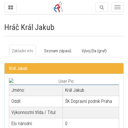
Togg
navig
Hráč Král Jakub
Základní info
Seznam zápasů
Vývoj Ela (graf)
Král Jakub
Jméno:
Král Jakub
Oddíl:
ŠK Dopravní podnik Praha
Výkonnostní třída / Titul:
Elo národní:
0