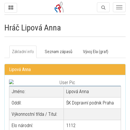
Togg
navig
Hráč Lipová Anna
Základní info
Seznam zápasů
Vývoj Ela (graf)
Lipová Anna
Jméno:
Lipová Anna
Oddíl:
ŠK Dopravní podnik Praha
Výkonnostní třída / Titul:
Elo národní:
1112