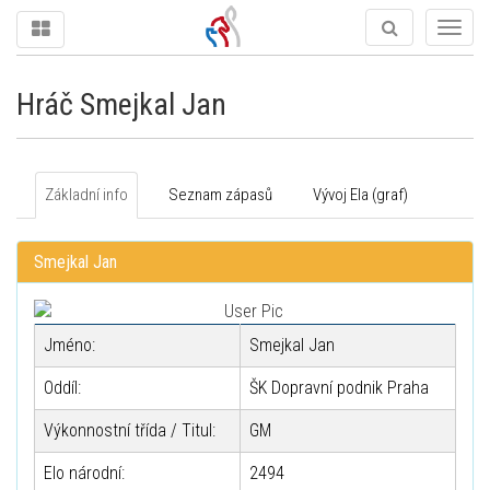
Togg
navig
Hráč Smejkal Jan
Základní info
Seznam zápasů
Vývoj Ela (graf)
Smejkal Jan
Jméno:
Smejkal Jan
Oddíl:
ŠK Dopravní podnik Praha
Výkonnostní třída / Titul:
GM
Elo národní:
2494