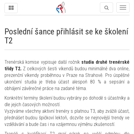
Togg
navig
Poslední šance přihlásit se ke školení
T2
Trenérská komise vypisuje další ročník
studia druhé trenérské
třídy T2.
Z celkových šesti víkendů budou minimálně dva online,
prezenční víkendy proběhnou v Praze na Strahově. Pro úspěšné
ukončení studia je třeba účast alespoň 80 % a sepsání a
obhájení závěrečné práce na zadané téma.
Konkrétní termíny školení budou vybrány po dohodě s účastníky a
dle jejich časových možností.
Vyzýváme všechny aktivní trenéry s platnou T3, aby zvážili účast,
přednášet budou špičkoví lektoři, dozvíte se nejnovější trendy ve
vzdělávání a bude čas i na vzájemnou výměnu zkušeností.
Trenéři s kvalifikací T2 mají nárok na vyšší odměnu dle