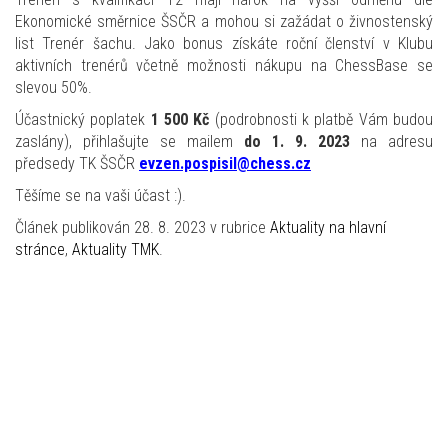
Ekonomické směrnice ŠSČR a mohou si zažádat o živnostenský
list Trenér šachu. Jako bonus získáte roční členství v Klubu
aktivních trenérů včetně možnosti nákupu na ChessBase se
slevou 50%.
Účastnický poplatek
1 500 Kč
(podrobnosti k platbě Vám budou
zaslány), přihlašujte se mailem
do 1. 9. 2023
na adresu
předsedy TK ŠSČR
evzen.pospisil@chess.cz
Těšíme se na vaši účast :).
Článek publikován 28. 8. 2023 v rubrice
Aktuality na hlavní
stránce
,
Aktuality TMK
.