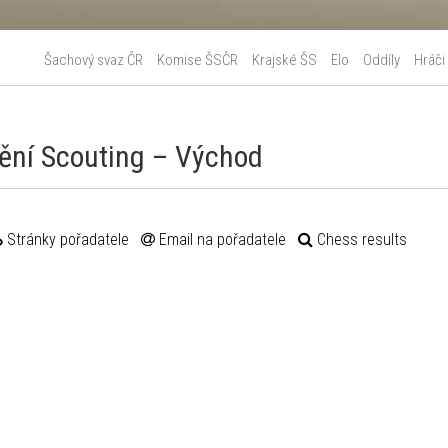
Šachový svaz ČR
Komise ŠSČR
Krajské ŠS
Elo
Oddíly
Hráči
ění Scouting – Východ
Stránky pořadatele
Email na pořadatele
Chess results