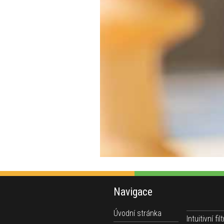
Navigace
Úvodní stránka
Intuitivní filt