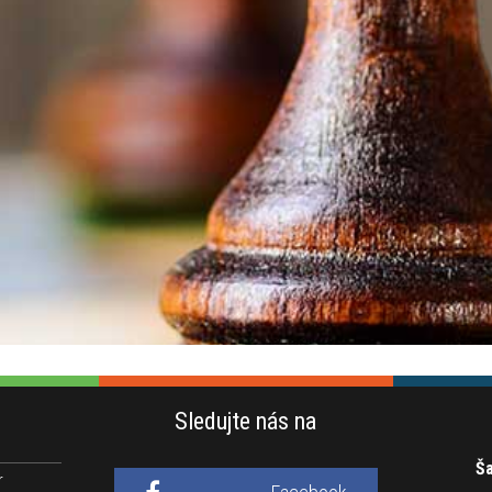
Sledujte nás na
Ša
r