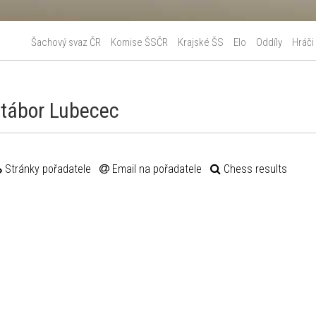
Šachový svaz ČR
Komise ŠSČR
Krajské ŠS
Elo
Oddíly
Hráči
tábor Lubecec
Stránky pořadatele
Email na pořadatele
Chess results