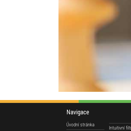
Navigace
Úvodní stránka
Intuitivní filt